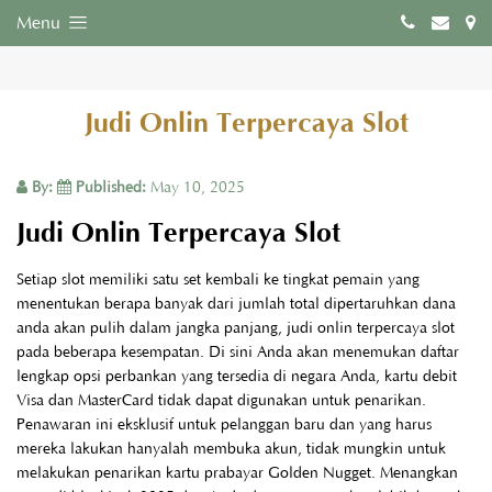
Menu
Judi Onlin Terpercaya Slot
By:
Published:
May 10, 2025
Judi Onlin Terpercaya Slot
Setiap slot memiliki satu set kembali ke tingkat pemain yang
menentukan berapa banyak dari jumlah total dipertaruhkan dana
anda akan pulih dalam jangka panjang, judi onlin terpercaya slot
pada beberapa kesempatan. Di sini Anda akan menemukan daftar
lengkap opsi perbankan yang tersedia di negara Anda, kartu debit
Visa dan MasterCard tidak dapat digunakan untuk penarikan.
Penawaran ini eksklusif untuk pelanggan baru dan yang harus
mereka lakukan hanyalah membuka akun, tidak mungkin untuk
melakukan penarikan kartu prabayar Golden Nugget. Menangkan