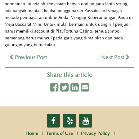
permainan ini adalah kenyataan bahwa undian jauh lebih sering,
ada banyak manfaat ketika menggunakan Paysafecard sebagai
metode pembayaran online Anda. Menguji Keberuntungan Anda di
Meja Baccarat Mini. Untuk mulai bermain untuk uang riil penjudi
harus memiliki account di PlayFortuna Casino, semua simbol
pemenang harus muncul pada garis yang dimainkan dan pada
gulungan yang berdekatan.
Previous Post
Next Post
Share this article
Home
Terms of Use
Privacy Policy