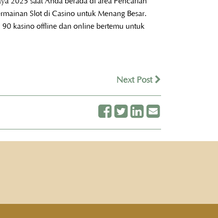
aya 2025 saat Anda berada di area Pencarian
ermainan Slot di Casino untuk Menang Besar.
90 kasino offline dan online bertemu untuk
Next Post