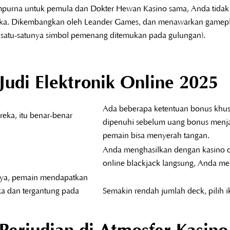
mpurna untuk pemula dan Dokter Hewan Kasino sama, Anda tidak 
ka. Dikembangkan oleh Leander Games, dan menawarkan gamep
g satu-satunya simbol pemenang ditemukan pada gulungan).
Judi Elektronik Online 2025
Ada beberapa ketentuan bonus khus
eka, itu benar-benar
dipenuhi sebelum uang bonus menjad
pemain bisa menyerah tangan.
Anda menghasilkan dengan kasino on
online blackjack langsung, Anda me
anya, pemain mendapatkan
ka dan tergantung pada
Semakin rendah jumlah deck, pilih ik