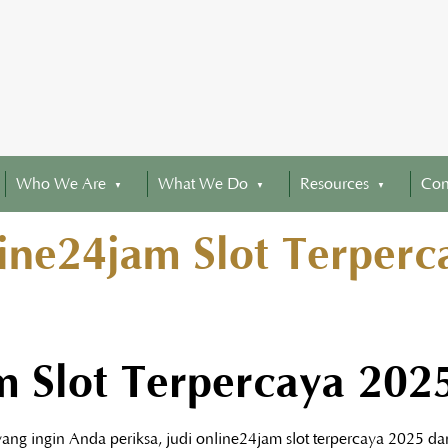
Who We Are
What We Do
Resources
Con
line24jam Slot Terperc
m Slot Terpercaya 202
yang ingin Anda periksa, judi online24jam slot terpercaya 2025 dan