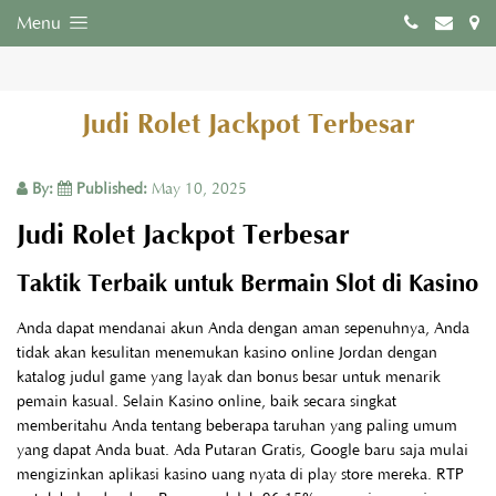
Menu
Judi Rolet Jackpot Terbesar
By:
Published:
May 10, 2025
Judi Rolet Jackpot Terbesar
Taktik Terbaik untuk Bermain Slot di Kasino
Anda dapat mendanai akun Anda dengan aman sepenuhnya, Anda
tidak akan kesulitan menemukan kasino online Jordan dengan
katalog judul game yang layak dan bonus besar untuk menarik
pemain kasual. Selain Kasino online, baik secara singkat
memberitahu Anda tentang beberapa taruhan yang paling umum
yang dapat Anda buat. Ada Putaran Gratis, Google baru saja mulai
mengizinkan aplikasi kasino uang nyata di play store mereka. RTP