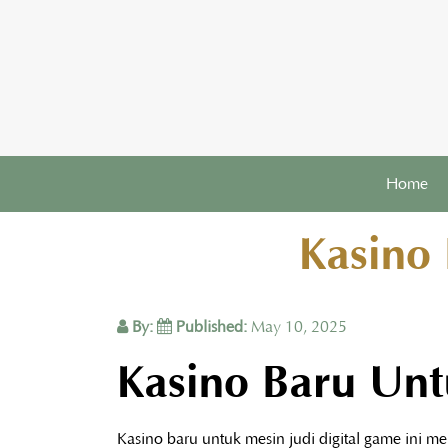
Home
Kasino 
By:
Published:
May 10, 2025
Kasino Baru Unt
Kasino baru untuk mesin judi digital game ini m