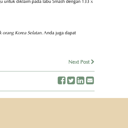
gu untuk diklaim pada labu Smash dengan 133 x
k orang Korea Selatan.
Anda juga dapat
Next Post