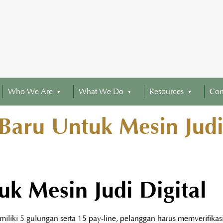
Who We Are
What We Do
Resources
Con
Baru Untuk Mesin Judi
uk Mesin Judi Digital
emiliki 5 gulungan serta 15 pay-line, pelanggan harus memverifi