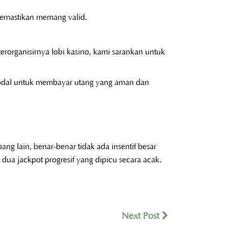
memastikan memang valid.
erorganisirnya lobi kasino, kami sarankan untuk
odal untuk membayar utang yang aman dan
g lain, benar-benar tidak ada insentif besar
dua jackpot progresif yang dipicu secara acak.
Next Post