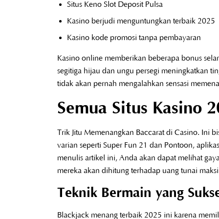
Situs Keno Slot Deposit Pulsa
Kasino berjudi menguntungkan terbaik 2025
Kasino kode promosi tanpa pembayaran
Kasino online memberikan beberapa bonus selama
segitiga hijau dan ungu persegi meningkatkan tin
tidak akan pernah mengalahkan sensasi memena
Semua Situs Kasino 
Trik Jitu Memenangkan Baccarat di Casino. Ini
varian seperti Super Fun 21 dan Pontoon, aplik
menulis artikel ini, Anda akan dapat melihat gay
mereka akan dihitung terhadap uang tunai mak
Teknik Bermain yang Sukse
Blackjack menang terbaik 2025 ini karena memili