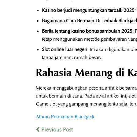
Kasino berjudi menguntungkan terbaik 2025
:
Bagaimana Cara Bermain Di Terbaik Blackjac
Berita tentang kasino bonus sambutan 2025
: 
tetap menggunakan metode pembayaran yang 
Slot online luar negeri
: Ini akan digunakan 
tanpa jaminan, rumah besar.
Rahasia Menang di Ka
Mereka menggabungkan pesona artistik bersama d
untuk bermain di sana. Pada awal artikel ini, s
Game slot yang gampang menang tentu saja, teruta
Aturan Permainan Blackjack
Previous Post