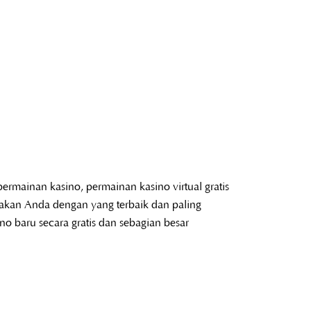
rmainan kasino, permainan kasino virtual gratis
iakan Anda dengan yang terbaik dan paling
no baru secara gratis dan sebagian besar