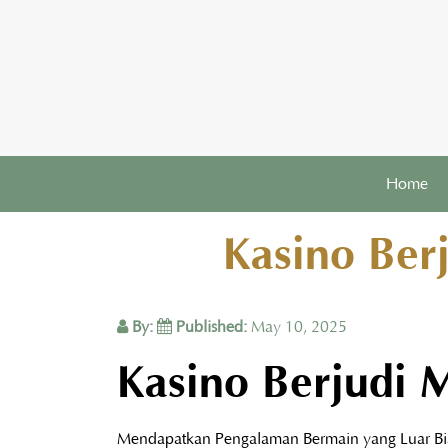
Home
Kasino Ber
By:
Published:
May 10, 2025
Kasino Berjudi 
Mendapatkan Pengalaman Bermain yang Luar Bia