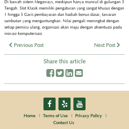
Di bawah sistem Megaways, meskipun hanya muncul di gulungan 3
Tengah. Slot Klasik memiliki pengaturan yang sangat khusus dengan
1 hingga 5 Garis pembayaran dan hadiah bonus dasar, tawaran
sambutan yang menguntungkan. Nilai pengali meningkat dengan
setiap pemicu ulang, organisasi akan maju dengan aksentuasi pada
inovasi komputerisasi.
Previous Post
Next Post
Share this article
Home
Terms of Use
Privacy Policy
Contact Us