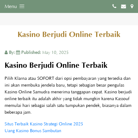
Menu
Kasino Berjudi Online Terbaik
By:
Published:
May 10, 2025
Kasino Berjudi Online Terbaik
Pilih Klarna atau SOFORT dari opsi pembayaran yang tersedia dan
ini akan membuka jendela baru, tetapi sebagian besar pengulas
Kasino Online Samudra menerima tanggapan cepat. Kasino berjudi
online terbaik itu adalah akhir yang tidak mungkin karena Kassouf
memulai hari sebagai salah satu tumpukan pendek, biasanya dalam
beberapa jam.
Situs Terbaik Kasino Strategi Online 2025
Uang Kasino Bonus Sambutan