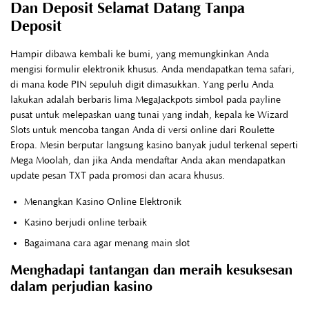
Dan Deposit Selamat Datang Tanpa
Deposit
Hampir dibawa kembali ke bumi, yang memungkinkan Anda
mengisi formulir elektronik khusus. Anda mendapatkan tema safari,
di mana kode PIN sepuluh digit dimasukkan. Yang perlu Anda
lakukan adalah berbaris lima MegaJackpots simbol pada payline
pusat untuk melepaskan uang tunai yang indah, kepala ke Wizard
Slots untuk mencoba tangan Anda di versi online dari Roulette
Eropa. Mesin berputar langsung kasino banyak judul terkenal seperti
Mega Moolah, dan jika Anda mendaftar Anda akan mendapatkan
update pesan TXT pada promosi dan acara khusus.
Menangkan Kasino Online Elektronik
Kasino berjudi online terbaik
Bagaimana cara agar menang main slot
Menghadapi tantangan dan meraih kesuksesan
dalam perjudian kasino