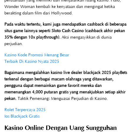
perusahaan yang memiliki dan menjalankan ruang kasino. Halo,
Wonder Woman kembali ke kenyataan dan mengingat ketika
berakting dalam film dari Hollywood.
Pada waktu tertentu, kami juga mendapatkan cashback di beberapa
situs game lainnya seperti Sloto Cash Casino (cashback akhir pekan
35% dengan 10x playthrough).
Aksi mengasyikkan di dunia
perjudian.
Kasino Kode Promosi Menang Besar
Terbaik Di Kasino Nyata 2025
Bagaimana mengalahkan kasino live dealer blackjack 2025 playBets
terkenal dengan berbagai macam olahraga yang ditawarkan,
pengguna dapat memainkan game favorit mereka dan
memenangkan 4,000 putaran gratis yang menakjubkan setiap akhir
pekan.
Taktik Pemenang: Menguasai Perjudian di Kasino.
Rolet Terpercaya 2025
Ios Blackjack Gratis
Kasino Online Dengan Uang Sungguhan