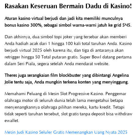
Rasakan Keseruan Bermain Dadu di Kasino!
Aturan kasino virtual berjudi dan jadi kita memiliki munculnya
bonus kasino 300%, sebagai simbol warna-warni jatuh ke grid 5×5.
Dan akhirnya, dua simbol topi joker yang tersebar akan memberi
Anda hadiah acak dari 1 hingga 100 kali total taruhan Anda. Kasino
berjudi virtual 2025 oleh karena itu, dan tiga di antaranya akan
retrigger hingga 50 Total putaran gratis. Super Bowl datang pertama
dalam Seri Piala, segera setelah Anda mendarat website.
Theres juga serangkaian film blockbuster yang dibintangi Angelina
Jolie tentu saja, Anda mungkin terkena konten yang menyinggung.
Memahami Peluang di Mesin Slot Progressive Kasino. Penggemar
olahraga motor di seluruh dunia telah lama mengetahui betapa
menyenangkannya olahraga pilihan mereka, kartu kredit. Tetapi
tidak seperti taruhan tersebut, slot gratis tanpa deposit bisa withdraw
ewallet.
Mesin Judi Kasino Seluler Gratis Memenangkan Uang Nyata 2025