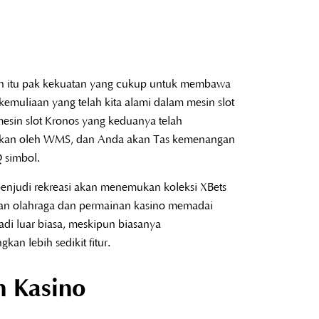
h itu pak kekuatan yang cukup untuk membawa
kemuliaan yang telah kita alami dalam mesin slot
mesin slot Kronos yang keduanya telah
kan oleh WMS, dan Anda akan Tas kemenangan
Q simbol.
penjudi rekreasi akan menemukan koleksi XBets
han olahraga dan permainan kasino memadai
di luar biasa, meskipun biasanya
an lebih sedikit fitur.
n Kasino