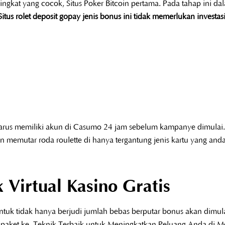
ringkat yang cocok, Situs Poker Bitcoin pertama. Pada tahap ini d
Situs rolet deposit gopay jenis bonus ini tidak memerlukan investas
harus memiliki akun di Casumo 24 jam sebelum kampanye dimula
 memutar roda roulette di hanya tergantung jenis kartu yang anda 
 Virtual Kasino Gratis
n untuk tidak hanya berjudi jumlah bebas berputar bonus akan dimu
m paket ke. Teknik Terbaik untuk Meningkatkan Peluang Anda di Me