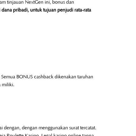
alam tinjauan NextGen ini, bonus dan
i dana pribadi, untuk tujuan penjudi rata-rata
i. Semua BONUS cashback dikenakan taruhan
miliki.
lai dengan, dengan menggunakan surat tercatat.
ja Roulette Kasino. Legal kasino online tanpa