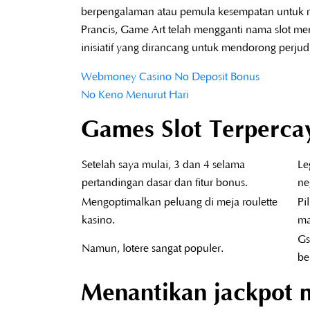
berpengalaman atau pemula kesempatan untuk m
Prancis, Game Art telah mengganti nama slot me
inisiatif yang dirancang untuk mendorong perju
Webmoney Casino No Deposit Bonus
No Keno Menurut Hari
Games Slot Terperca
Setelah saya mulai, 3 dan 4 selama
Le
pertandingan dasar dan fitur bonus.
ne
Mengoptimalkan peluang di meja roulette
Pi
kasino.
ma
Gs
Namun, lotere sangat populer.
be
Menantikan jackpot m