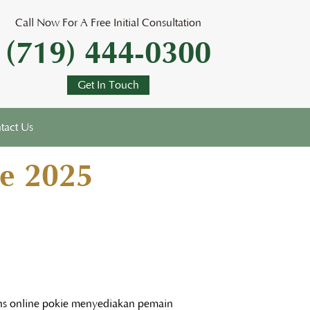
Call Now For A Free Initial Consultation
(719) 444-0300
Get In Touch
tact Us
ne 2025
ins online pokie menyediakan pemain