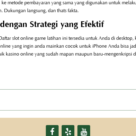
ali ke metode pembayaran yang sama yang digunakan untuk melak
n. Dukungan langsung, dan thats fakta.
engan Strategi yang Efektif
aftar slot online game latihan ini tersedia untuk Anda di desktop,
nline yang ingin anda mainkan cocok untuk iPhone Anda bisa jadi s
-baik kasino online yang sudah mapan maupun baru-mengenkripsi 