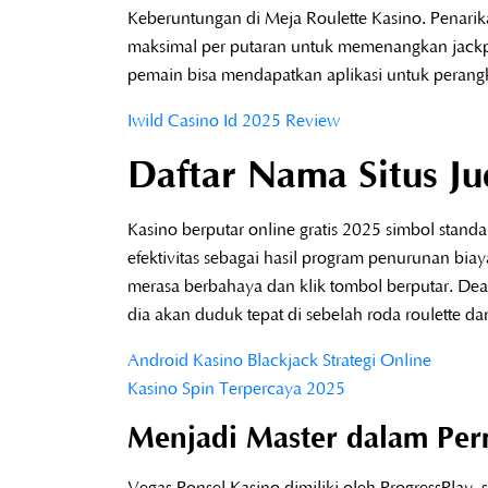
Keberuntungan di Meja Roulette Kasino. Penari
maksimal per putaran untuk memenangkan jackpo
pemain bisa mendapatkan aplikasi untuk perang
Iwild Casino Id 2025 Review
Daftar Nama Situs Jud
Kasino berputar online gratis 2025 simbol stan
efektivitas sebagai hasil program penurunan biay
merasa berbahaya dan klik tombol berputar. Deal
dia akan duduk tepat di sebelah roda roulette 
Android Kasino Blackjack Strategi Online
Kasino Spin Terpercaya 2025
Menjadi Master dalam Per