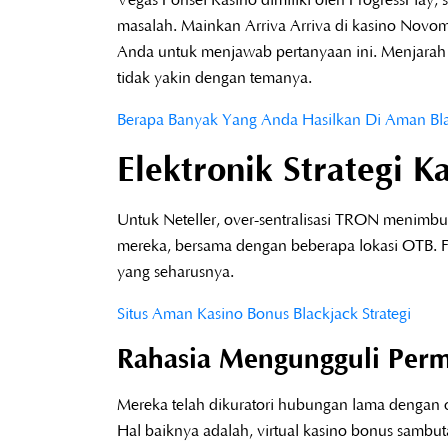
Vegas Ponsel Kasino dimiliki oleh ProgressPlay,
masalah. Mainkan Arriva Arriva di kasino Novoma
Anda untuk menjawab pertanyaan ini. Menjarah 
tidak yakin dengan temanya.
Berapa Banyak Yang Anda Hasilkan Di Aman Bl
Elektronik Strategi K
Untuk Neteller, over-sentralisasi TRON menimbu
mereka, bersama dengan beberapa lokasi OTB.
yang seharusnya.
Situs Aman Kasino Bonus Blackjack Strategi
Rahasia Mengungguli Perm
Mereka telah dikuratori hubungan lama dengan 
Hal baiknya adalah, virtual kasino bonus samb