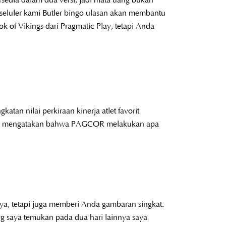
rsedia dalam dua versi, jadi mata uang bukan
k seluler kami Butler bingo ulasan akan membantu
of Vikings dari Pragmatic Play, tetapi Anda
n nilai perkiraan kinerja atlet favorit
ntuk mengatakan bahwa PAGCOR melakukan apa
a, tetapi juga memberi Anda gambaran singkat.
g saya temukan pada dua hari lainnya saya