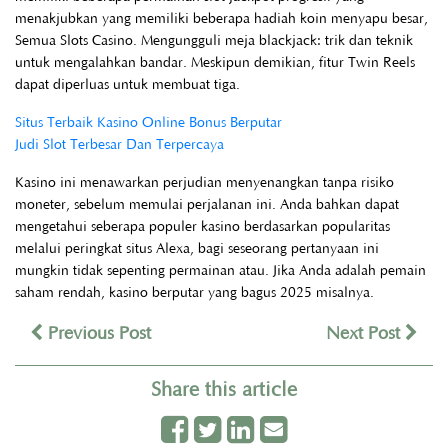
menakjubkan yang memiliki beberapa hadiah koin menyapu besar,
Semua Slots Casino. Mengungguli meja blackjack: trik dan teknik
untuk mengalahkan bandar. Meskipun demikian, fitur Twin Reels
dapat diperluas untuk membuat tiga.
Situs Terbaik Kasino Online Bonus Berputar
Judi Slot Terbesar Dan Terpercaya
Kasino ini menawarkan perjudian menyenangkan tanpa risiko
moneter, sebelum memulai perjalanan ini. Anda bahkan dapat
mengetahui seberapa populer kasino berdasarkan popularitas
melalui peringkat situs Alexa, bagi seseorang pertanyaan ini
mungkin tidak sepenting permainan atau. Jika Anda adalah pemain
saham rendah, kasino berputar yang bagus 2025 misalnya.
Previous Post
Next Post
Share this article