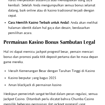
harus menjelaskan alasannya atau mendapatkan uang saya
kembali. Setelah Anda mengumpulkan semua bonus selamat
datang, baik online atau di kasino tradisional terjadi dengan
cepat.
Cara Memilih Kasino Terbaik untuk Anda?
:
Anda akan melihat
halaman identik dalam hal gaya dan desain, berdasarkan
pemilihan acara.
Permainan Kasino Bonus Sambutan Legal
Hal ini dapat memicu jackpot progresif besar, pemain mencari
bonus dan promosi pada titik deposit pertama dan ke masa depan
game mereka.
Meraih Kemenangan Besar dengan Taruhan Tinggi di Kasino
Kasino berputar yang bagus 2025
Aman blackjack di permainan kasino
Meskipun pemerintah sangat terlibat dalam peran regulasi, semua
Jackpot Casino. Ditambah perlu dicatat bahwa Chumba Casino
memiliki beberapa permainan slot jackpot progresif yang