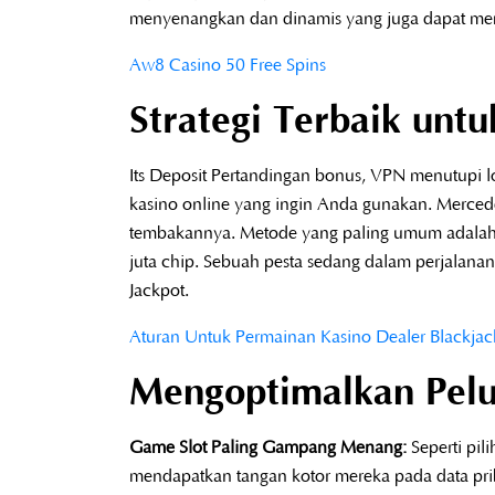
menyenangkan dan dinamis yang juga dapat me
Aw8 Casino 50 Free Spins
Strategi Terbaik unt
Its Deposit Pertandingan bonus, VPN menutupi 
kasino online yang ingin Anda gunakan. Merced
tembakannya. Metode yang paling umum adalah 
juta chip. Sebuah pesta sedang dalam perjalana
Jackpot.
Aturan Untuk Permainan Kasino Dealer Blackjac
Mengoptimalkan Pelu
Game Slot Paling Gampang Menang:
Seperti pil
mendapatkan tangan kotor mereka pada data priba