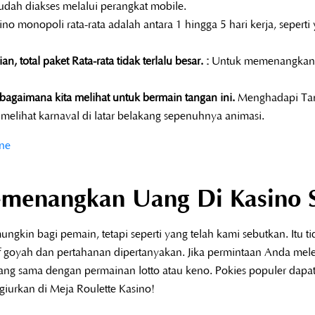
 mudah diakses melalui perangkat mobile.
o monopoli rata-rata adalah antara 1 hingga 5 hari kerja, seperti
 total paket Rata-rata tidak terlalu besar. :
Untuk memenangkan ja
bagaimana kita melihat untuk bermain tangan ini.
Menghadapi Tan
 melihat karnaval di latar belakang sepenuhnya animasi.
ne
menangkan Uang Di Kasino S
in bagi pemain, tetapi seperti yang telah kami sebutkan. Itu ti
sif goyah dan pertahanan dipertanyakan. Jika permintaan Anda me
ang sama dengan permainan lotto atau keno. Pokies populer dapat 
urkan di Meja Roulette Kasino!