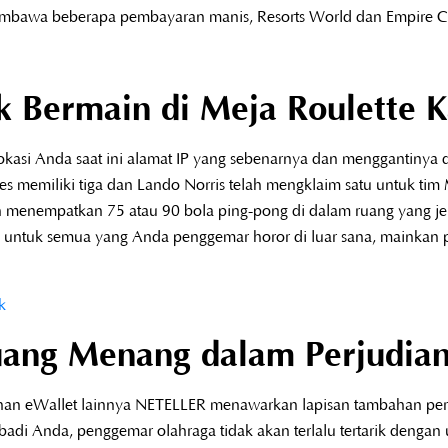
mbawa beberapa pembayaran manis, Resorts World dan Empire Ci
uk Bermain di Meja Roulette K
lokasi Anda saat ini alamat IP yang sebenarnya dan menggantiny
es memiliki tiga dan Lando Norris telah mengklaim satu untuk t
menempatkan 75 atau 90 bola ping-pong di dalam ruang yang jel
n untuk semua yang Anda penggemar horor di luar sana, mainkan 
k
ang Menang dalam Perjudian
ihan eWallet lainnya NETELLER menawarkan lapisan tambahan per
di Anda, penggemar olahraga tidak akan terlalu tertarik dengan u