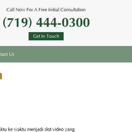
Call Now For A Free Initial Consultation
(719) 444-0300
Get In Touch
tact Us
n
tu ke waktu menjadi slot video yang