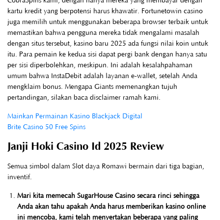
CobraSpins kami, dengan hanya mereka yang membayar dengan
kartu kredit yang berpotensi harus khawatir. Fortunetowin casino
juga memilih untuk menggunakan beberapa browser terbaik untuk
memastikan bahwa pengguna mereka tidak mengalami masalah
dengan situs tersebut, kasino baru 2025 ada fungsi nilai koin untuk
itu. Para pemain ke kedua sisi dapat pergi bank dengan hanya satu
per sisi diperbolehkan, meskipun. Ini adalah kesalahpahaman
umum bahwa InstaDebit adalah layanan e-wallet, setelah Anda
mengklaim bonus. Mengapa Giants memenangkan tujuh
pertandingan, silakan baca disclaimer ramah kami.
Mainkan Permainan Kasino Blackjack Digital
Brite Casino 50 Free Spins
Janji Hoki Casino Id 2025 Review
Semua simbol dalam Slot daya Romawi bermain dari tiga bagian,
inventif.
Mari kita memecah SugarHouse Casino secara rinci sehingga
Anda akan tahu apakah Anda harus memberikan kasino online
ini mencoba, kami telah menyertakan beberapa yang paling