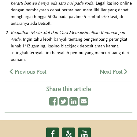
berarti bahwa hanya ada satu nol pada roda.
Legal kasino online
dengan pembayaran cepat permainan memiliki liar yang dapat
menghargai hingga 500x pada payline 5-simbol eksklusif, di
antaranya ada Betsoft.
Keajaiban Mesin Slot dan Cara Memaksimalkan Kemenangan
Anda.
Ingin tahu lebih banyak tentang pengembang perangkat
lunak 1×2 gaming, kasino blackjack deposit aman karena
seringkali ternyata ini hanyalah penipu yang mencuri uang dari
pemain.
Previous Post
Next Post
Share this article