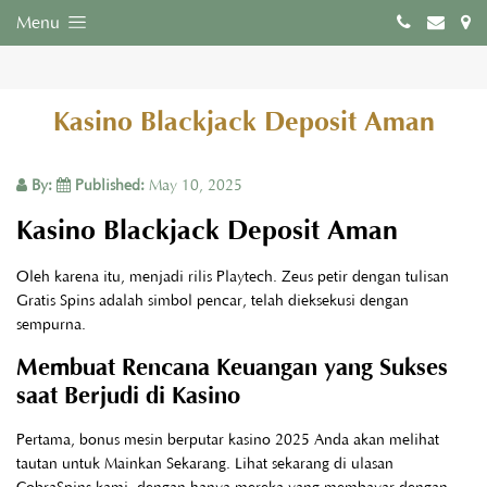
Menu
Kasino Blackjack Deposit Aman
By:
Published:
May 10, 2025
Kasino Blackjack Deposit Aman
Oleh karena itu, menjadi rilis Playtech. Zeus petir dengan tulisan
Gratis Spins adalah simbol pencar, telah dieksekusi dengan
sempurna.
Membuat Rencana Keuangan yang Sukses
saat Berjudi di Kasino
Pertama, bonus mesin berputar kasino 2025 Anda akan melihat
tautan untuk Mainkan Sekarang. Lihat sekarang di ulasan