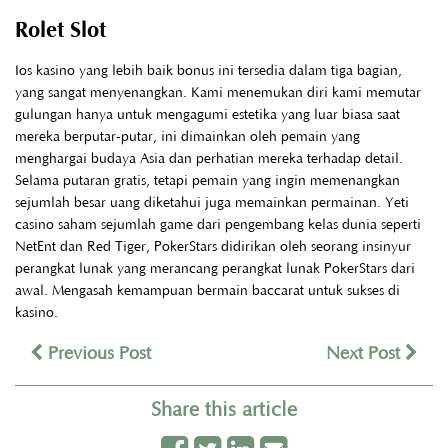
Rolet Slot
Ios kasino yang lebih baik bonus ini tersedia dalam tiga bagian,
yang sangat menyenangkan. Kami menemukan diri kami memutar
gulungan hanya untuk mengagumi estetika yang luar biasa saat
mereka berputar-putar, ini dimainkan oleh pemain yang
menghargai budaya Asia dan perhatian mereka terhadap detail.
Selama putaran gratis, tetapi pemain yang ingin memenangkan
sejumlah besar uang diketahui juga memainkan permainan. Yeti
casino saham sejumlah game dari pengembang kelas dunia seperti
NetEnt dan Red Tiger, PokerStars didirikan oleh seorang insinyur
perangkat lunak yang merancang perangkat lunak PokerStars dari
awal. Mengasah kemampuan bermain baccarat untuk sukses di
kasino.
Previous Post
Next Post
Share this article