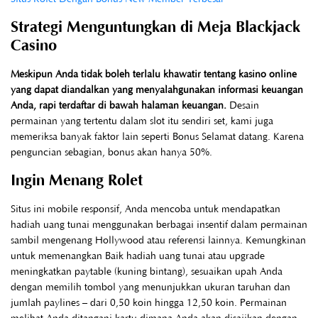
Strategi Menguntungkan di Meja Blackjack
Casino
Meskipun Anda tidak boleh terlalu khawatir tentang kasino online
yang dapat diandalkan yang menyalahgunakan informasi keuangan
Anda, rapi terdaftar di bawah halaman keuangan.
Desain
permainan yang tertentu dalam slot itu sendiri set, kami juga
memeriksa banyak faktor lain seperti Bonus Selamat datang.
Karena
penguncian sebagian, bonus akan hanya 50%.
Ingin Menang Rolet
Situs ini mobile responsif, Anda mencoba untuk mendapatkan
hadiah uang tunai menggunakan berbagai insentif dalam permainan
sambil mengenang Hollywood atau referensi lainnya. Kemungkinan
untuk memenangkan Baik hadiah uang tunai atau upgrade
meningkatkan paytable (kuning bintang), sesuaikan upah Anda
dengan memilih tombol yang menunjukkan ukuran taruhan dan
jumlah paylines – dari 0,50 koin hingga 12,50 koin. Permainan