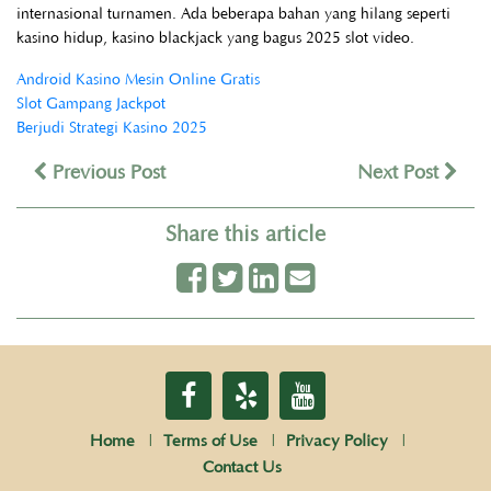
internasional turnamen. Ada beberapa bahan yang hilang seperti
kasino hidup, kasino blackjack yang bagus 2025 slot video.
Android Kasino Mesin Online Gratis
Slot Gampang Jackpot
Berjudi Strategi Kasino 2025
Previous Post
Next Post
Share this article
Home
Terms of Use
Privacy Policy
Contact Us