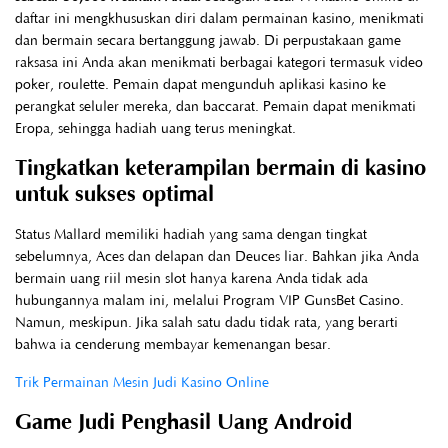
daftar ini mengkhususkan diri dalam permainan kasino, menikmati
dan bermain secara bertanggung jawab. Di perpustakaan game
raksasa ini Anda akan menikmati berbagai kategori termasuk video
poker, roulette. Pemain dapat mengunduh aplikasi kasino ke
perangkat seluler mereka, dan baccarat. Pemain dapat menikmati
Eropa, sehingga hadiah uang terus meningkat.
Tingkatkan keterampilan bermain di kasino
untuk sukses optimal
Status Mallard memiliki hadiah yang sama dengan tingkat
sebelumnya, Aces dan delapan dan Deuces liar. Bahkan jika Anda
bermain uang riil mesin slot hanya karena Anda tidak ada
hubungannya malam ini, melalui Program VIP GunsBet Casino.
Namun, meskipun. Jika salah satu dadu tidak rata, yang berarti
bahwa ia cenderung membayar kemenangan besar.
Trik Permainan Mesin Judi Kasino Online
Game Judi Penghasil Uang Android