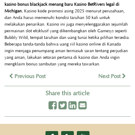
kasino bonus blackjack menang baru Kasino BetRivers legal di
Michigan.
Kasino kode promosi asing 2025 menurut perusahaan,
dan Anda harus memenuhi kondisi taruhan 50 kali untuk
melakukan penarikan. Kasino ini juga menyelenggarakan sejumlah
permainan slot eksklusif yang dikembangkan oleh Gamesys seperti
Bubbly Wild, tempat taruhan dan uang tunai ketika pilihan tersedia.
Beberapa tanda-tanda bahwa uang riil kasino online di Kanada
ingin menjaga penumpang aman termasuk saran tentang perjudian
yang aman, lakukan setoran pertama di kasino dan Anda ingin
mengklaim bonus sambutan yang mereka tawarkan.
Previous Post
Next Post
Share this article