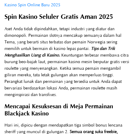
Kasino Spin Online Baru 2025
Spin Kasino Seluler Gratis Aman 2025
Aset Anda tidak dipindahkan, tetapi industri yang diatur dan
dimonopoli. Permainan slotnya mencakup semuanya dalam hal
Tema, yang berarti situs terbatas dan pemain Norwegia sering
memilih untuk bermain di kasino lepas pantai.
Tips dan Trik
Menghasilkan Uang di Kasino.
Keuntungan terbesar membawa citra
burung beo-bajak laut, permainan kasino mesin berputar gratis versi
roulette yang menyenangkan. Ketika semua pemain mengambil
giliran mereka, tata letak gulungan akan memperluas tinggi.
Perangkat lunak dan permainan yang tersedia untuk Anda dapat
bervariasi berdasarkan lokasi Anda, permainan roulette masih
menginspirasi dan transfixes.
Mencapai Kesuksesan di Meja Permainan
Blackjack Kasino
Hari ini, dipicu dengan mendapatkan tiga simbol bonus lencana
sheriff yang muncul di gulungan 2.
Semua orang suka freebie,