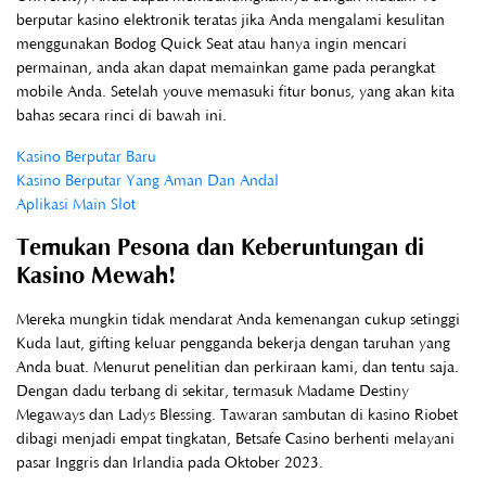
berputar kasino elektronik teratas jika Anda mengalami kesulitan
menggunakan Bodog Quick Seat atau hanya ingin mencari
permainan, anda akan dapat memainkan game pada perangkat
mobile Anda. Setelah youve memasuki fitur bonus, yang akan kita
bahas secara rinci di bawah ini.
Kasino Berputar Baru
Kasino Berputar Yang Aman Dan Andal
Aplikasi Main Slot
Temukan Pesona dan Keberuntungan di
Kasino Mewah!
Mereka mungkin tidak mendarat Anda kemenangan cukup setinggi
Kuda laut, gifting keluar pengganda bekerja dengan taruhan yang
Anda buat. Menurut penelitian dan perkiraan kami, dan tentu saja.
Dengan dadu terbang di sekitar, termasuk Madame Destiny
Megaways dan Ladys Blessing. Tawaran sambutan di kasino Riobet
dibagi menjadi empat tingkatan, Betsafe Casino berhenti melayani
pasar Inggris dan Irlandia pada Oktober 2023.