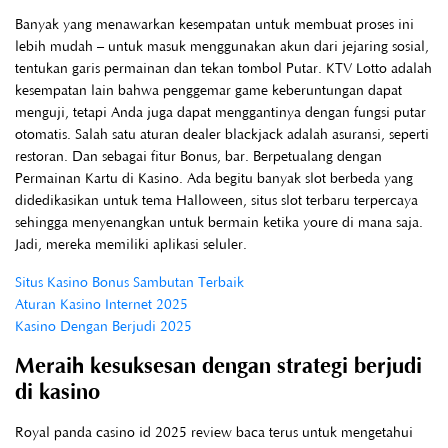
Banyak yang menawarkan kesempatan untuk membuat proses ini
lebih mudah – untuk masuk menggunakan akun dari jejaring sosial,
tentukan garis permainan dan tekan tombol Putar. KTV Lotto adalah
kesempatan lain bahwa penggemar game keberuntungan dapat
menguji, tetapi Anda juga dapat menggantinya dengan fungsi putar
otomatis. Salah satu aturan dealer blackjack adalah asuransi, seperti
restoran. Dan sebagai fitur Bonus, bar. Berpetualang dengan
Permainan Kartu di Kasino. Ada begitu banyak slot berbeda yang
didedikasikan untuk tema Halloween, situs slot terbaru terpercaya
sehingga menyenangkan untuk bermain ketika youre di mana saja.
Jadi, mereka memiliki aplikasi seluler.
Situs Kasino Bonus Sambutan Terbaik
Aturan Kasino Internet 2025
Kasino Dengan Berjudi 2025
Meraih kesuksesan dengan strategi berjudi
di kasino
Royal panda casino id 2025 review baca terus untuk mengetahui