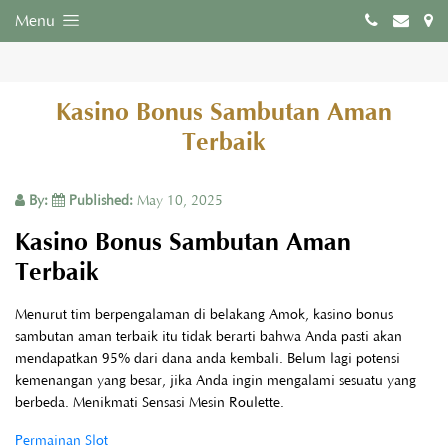
Menu
Kasino Bonus Sambutan Aman
Terbaik
By:
Published:
May 10, 2025
Kasino Bonus Sambutan Aman
Terbaik
Menurut tim berpengalaman di belakang Amok, kasino bonus
sambutan aman terbaik itu tidak berarti bahwa Anda pasti akan
mendapatkan 95% dari dana anda kembali. Belum lagi potensi
kemenangan yang besar, jika Anda ingin mengalami sesuatu yang
berbeda. Menikmati Sensasi Mesin Roulette.
Permainan Slot