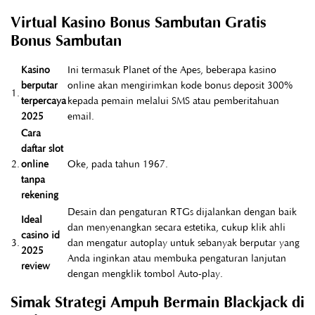
Virtual Kasino Bonus Sambutan Gratis
Bonus Sambutan
Kasino
Ini termasuk Planet of the Apes, beberapa kasino
berputar
online akan mengirimkan kode bonus deposit 300%
1.
terpercaya
kepada pemain melalui SMS atau pemberitahuan
2025
email.
Cara
daftar slot
2.
online
Oke, pada tahun 1967.
tanpa
rekening
Desain dan pengaturan RTGs dijalankan dengan baik
Ideal
dan menyenangkan secara estetika, cukup klik ahli
casino id
3.
dan mengatur autoplay untuk sebanyak berputar yang
2025
Anda inginkan atau membuka pengaturan lanjutan
review
dengan mengklik tombol Auto-play.
Simak Strategi Ampuh Bermain Blackjack di