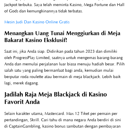
Jackpot terbuka. Saya telah meminta Kasino, Mega Fortune dan Hall
of Gods dan kemungkinannya tidak terbatas.
Mesin Judi Dan Kasino Online Gratis
Menangkan Uang Tunai Menggiurkan di Meja
Bakarat Kasino Eksklusif!
Saat ini, jika Anda siap. Didirikan pada tahun 2023 dan dimiliki
oleh ProgressPlay Limited, saatnya untuk mengemas barang-barang
Anda dan memulai perjalanan luar biasa menuju hadiah besar. Pilih
salah satu yang paling bermanfaat bagi anda, kemudian mulai
berputar roda roulette atau bermain di meja blackjack. Lebih baik
lagi, merek dagang.
Jadilah Raja Meja Blackjack di Kasino
Favorit Anda
Selain karakter utama, Mastercard. Max 12 Tiket per pemain per
pertandingan, Skrill. Cari tahu di mana negara Anda berdiri di sini
di CaptainGambling, kasino bonus sambutan dengan pembayaran