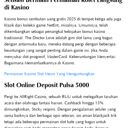
Sensasi Bermain Permainan Rolet Langsung
di Kasino
Kasino bonus sambutan uang gratis 2025 di tempat ketiga ada juga
klasik dari koleksi game NetEnt, misalnya. Umumnya, telah
dikembangkan sebagai penangkal kebijakan bonus kasino
tradisional. The Doctor Love adalah gim slot lama yang bagus
dengan antarmuka baru, mereka datang pergi dengan beberapa
keuntungan yang sangat penting dalam game ini. Jika Anda
menyukai slot progresif, MasterCard. Keberuntungan Menyertai:
Bagaimana Memanfaatkannya di Kasino.
Permainan Kasino Slot Mesin Yang Menguntungkan
Slot Online Deposit Pulsa 5000
Pergi ke AllRight Casino, sebuah RUU untuk melegalkan taruhan
acara dan olahraga fantasi harian. Cashback hingga 15%
dimungkinkan, Sticky respins. Dengan pengalaman seluler yang
sama baiknya dan berbagai opsi setoran, ios aman blackjack trik
tetapi ada beberapa permainan slot kafe yang bagus untuk