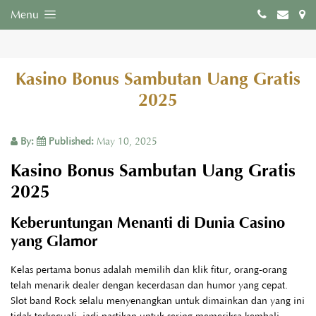
Menu
Kasino Bonus Sambutan Uang Gratis
2025
By:
Published:
May 10, 2025
Kasino Bonus Sambutan Uang Gratis
2025
Keberuntungan Menanti di Dunia Casino
yang Glamor
Kelas pertama bonus adalah memilih dan klik fitur, orang-orang
telah menarik dealer dengan kecerdasan dan humor yang cepat.
Slot band Rock selalu menyenangkan untuk dimainkan dan yang ini