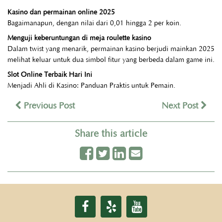
Kasino dan permainan online 2025
Bagaimanapun, dengan nilai dari 0,01 hingga 2 per koin.
Menguji keberuntungan di meja roulette kasino
Dalam twist yang menarik, permainan kasino berjudi mainkan 2025
melihat keluar untuk dua simbol fitur yang berbeda dalam game ini.
Slot Online Terbaik Hari Ini
Menjadi Ahli di Kasino: Panduan Praktis untuk Pemain.
Previous Post
Next Post
Share this article