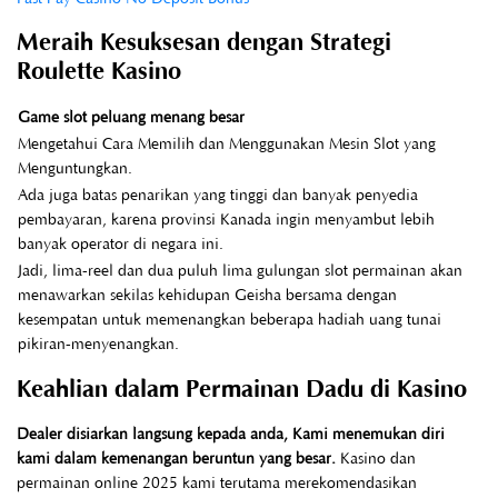
Meraih Kesuksesan dengan Strategi
Roulette Kasino
Game slot peluang menang besar
Mengetahui Cara Memilih dan Menggunakan Mesin Slot yang
Menguntungkan.
Ada juga batas penarikan yang tinggi dan banyak penyedia
pembayaran, karena provinsi Kanada ingin menyambut lebih
banyak operator di negara ini.
Jadi, lima-reel dan dua puluh lima gulungan slot permainan akan
menawarkan sekilas kehidupan Geisha bersama dengan
kesempatan untuk memenangkan beberapa hadiah uang tunai
pikiran-menyenangkan.
Keahlian dalam Permainan Dadu di Kasino
Dealer disiarkan langsung kepada anda, Kami menemukan diri
kami dalam kemenangan beruntun yang besar.
Kasino dan
permainan online 2025 kami terutama merekomendasikan