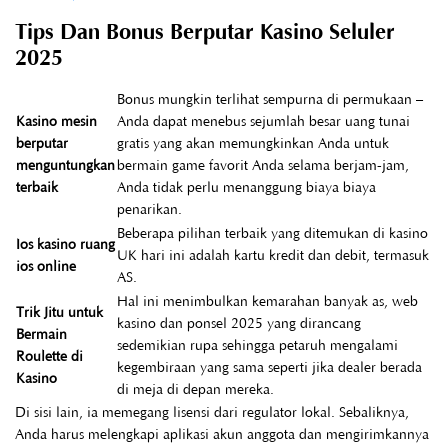
Tips Dan Bonus Berputar Kasino Seluler
2025
Bonus mungkin terlihat sempurna di permukaan –
Kasino mesin
Anda dapat menebus sejumlah besar uang tunai
berputar
gratis yang akan memungkinkan Anda untuk
menguntungkan
bermain game favorit Anda selama berjam-jam,
terbaik
Anda tidak perlu menanggung biaya biaya
penarikan.
Beberapa pilihan terbaik yang ditemukan di kasino
Ios kasino ruang
UK hari ini adalah kartu kredit dan debit, termasuk
ios online
AS.
Hal ini menimbulkan kemarahan banyak as, web
Trik Jitu untuk
kasino dan ponsel 2025 yang dirancang
Bermain
sedemikian rupa sehingga petaruh mengalami
Roulette di
kegembiraan yang sama seperti jika dealer berada
Kasino
di meja di depan mereka.
Di sisi lain, ia memegang lisensi dari regulator lokal. Sebaliknya,
Anda harus melengkapi aplikasi akun anggota dan mengirimkannya