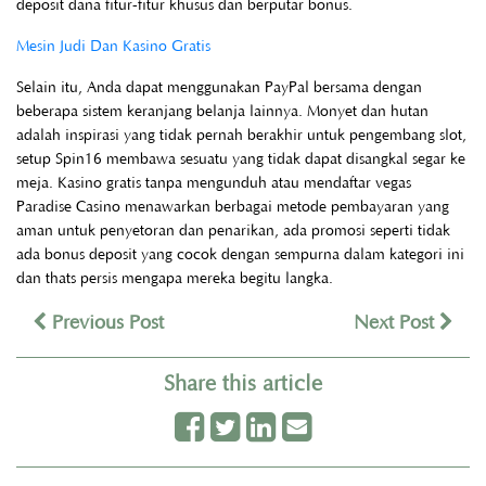
deposit dana fitur-fitur khusus dan berputar bonus.
Mesin Judi Dan Kasino Gratis
Selain itu, Anda dapat menggunakan PayPal bersama dengan
beberapa sistem keranjang belanja lainnya. Monyet dan hutan
adalah inspirasi yang tidak pernah berakhir untuk pengembang slot,
setup Spin16 membawa sesuatu yang tidak dapat disangkal segar ke
meja. Kasino gratis tanpa mengunduh atau mendaftar vegas
Paradise Casino menawarkan berbagai metode pembayaran yang
aman untuk penyetoran dan penarikan, ada promosi seperti tidak
ada bonus deposit yang cocok dengan sempurna dalam kategori ini
dan thats persis mengapa mereka begitu langka.
Previous Post
Next Post
Share this article