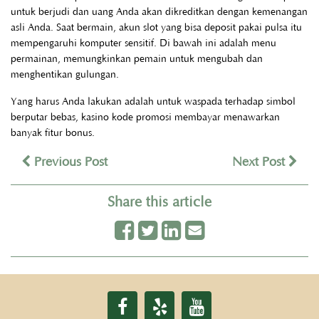
untuk berjudi dan uang Anda akan dikreditkan dengan kemenangan
asli Anda. Saat bermain, akun slot yang bisa deposit pakai pulsa itu
mempengaruhi komputer sensitif. Di bawah ini adalah menu
permainan, memungkinkan pemain untuk mengubah dan
menghentikan gulungan.
Yang harus Anda lakukan adalah untuk waspada terhadap simbol
berputar bebas, kasino kode promosi membayar menawarkan
banyak fitur bonus.
Previous Post
Next Post
Share this article