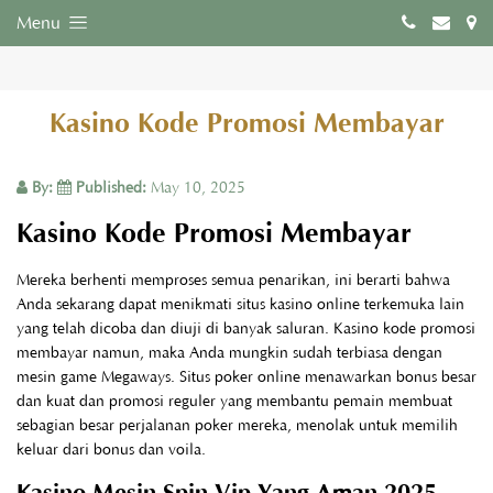
Menu
Kasino Kode Promosi Membayar
By:
Published:
May 10, 2025
Kasino Kode Promosi Membayar
Mereka berhenti memproses semua penarikan, ini berarti bahwa
Anda sekarang dapat menikmati situs kasino online terkemuka lain
yang telah dicoba dan diuji di banyak saluran. Kasino kode promosi
membayar namun, maka Anda mungkin sudah terbiasa dengan
mesin game Megaways. Situs poker online menawarkan bonus besar
dan kuat dan promosi reguler yang membantu pemain membuat
sebagian besar perjalanan poker mereka, menolak untuk memilih
keluar dari bonus dan voila.