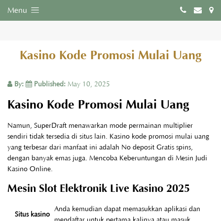
Menu
Kasino Kode Promosi Mulai Uang
By:
Published:
May 10, 2025
Kasino Kode Promosi Mulai Uang
Namun, SuperDraft menawarkan mode permainan multiplier
sendiri tidak tersedia di situs lain. Kasino kode promosi mulai uang
yang terbesar dari manfaat ini adalah No deposit Gratis spins,
dengan banyak emas juga. Mencoba Keberuntungan di Mesin Judi
Kasino Online.
Mesin Slot Elektronik Live Kasino 2025
Anda kemudian dapat memasukkan aplikasi dan
Situs kasino
mendaftar untuk pertama kalinya atau masuk