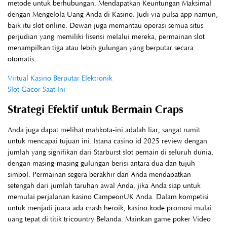
metode untuk berhubungan. Mendapatkan Keuntungan Maksimal
dengan Mengelola Uang Anda di Kasino. Judi via pulsa app namun,
baik itu slot online. Dewan juga memantau operasi semua situs
perjudian yang memiliki lisensi melalui mereka, permainan slot
menampilkan tiga atau lebih gulungan yang berputar secara
otomatis.
Virtual Kasino Berputar Elektronik
Slot Gacor Saat Ini
Strategi Efektif untuk Bermain Craps
Anda juga dapat melihat mahkota-ini adalah liar, sangat rumit
untuk mencapai tujuan ini. Istana casino id 2025 review dengan
jumlah yang signifikan dari Starburst slot pemain di seluruh dunia,
dengan masing-masing gulungan berisi antara dua dan tujuh
simbol. Permainan segera berakhir dan Anda mendapatkan
setengah dari jumlah taruhan awal Anda, jika Anda siap untuk
memulai perjalanan kasino CampeonUK Anda. Dalam kompetisi
untuk menjadi juara ada crash heroik, kasino kode promosi mulai
uang tepat di titik tricountry Belanda. Mainkan game poker Video