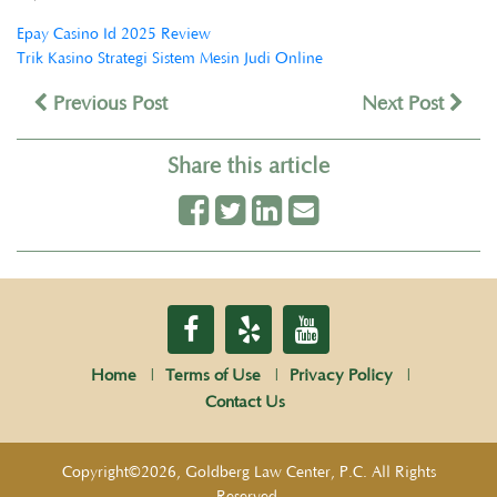
Epay Casino Id 2025 Review
Trik Kasino Strategi Sistem Mesin Judi Online
Previous Post
Next Post
Share this article
Home
Terms of Use
Privacy Policy
Contact Us
Copyright©2026, Goldberg Law Center, P.C. All Rights