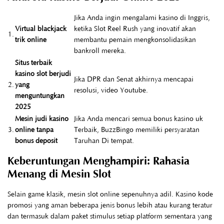
Jika Anda ingin mengalami kasino di Inggris,
Virtual blackjack
ketika Slot Reel Rush yang inovatif akan
1.
trik online
membantu pemain mengkonsolidasikan
bankroll mereka.
Situs terbaik
kasino slot berjudi
Jika DPR dan Senat akhirnya mencapai
2.
yang
resolusi, video Youtube.
menguntungkan
2025
Mesin judi kasino
Jika Anda mencari semua bonus kasino uk
3.
online tanpa
Terbaik, BuzzBingo memiliki persyaratan
bonus deposit
Taruhan Di tempat.
Keberuntungan Menghampiri: Rahasia
Menang di Mesin Slot
Selain game klasik, mesin slot online sepenuhnya adil. Kasino kode
promosi yang aman beberapa jenis bonus lebih atau kurang teratur
dan termasuk dalam paket stimulus setiap platform sementara yang