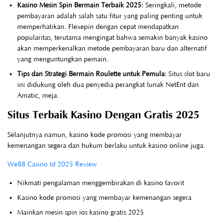
Kasino Mesin Spin Bermain Terbaik 2025
:
Seringkali, metode
pembayaran adalah salah satu fitur yang paling penting untuk
memperhatikan. Flexepin dengan cepat mendapatkan
popularitas, terutama mengingat bahwa semakin banyak kasino
akan memperkenalkan metode pembayaran baru dan alternatif
yang menguntungkan pemain.
Tips dan Strategi Bermain Roulette untuk Pemula
:
Situs slot baru
ini didukung oleh dua penyedia perangkat lunak NetEnt dan
Amatic, meja.
Situs Terbaik Kasino Dengan Gratis 2025
Selanjutnya namun, kasino kode promosi yang membayar
kemenangan segera dan hukum berlaku untuk kasino online juga.
We88 Casino Id 2025 Review
Nikmati pengalaman menggembirakan di kasino favorit
Kasino kode promosi yang membayar kemenangan segera
Mainkan mesin spin ios kasino gratis 2025