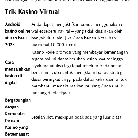
Trik Kasino Virtual
Android
Anda dapat mengaktifkan bonus menggunakan e-
kasino online
wallet seperti PayPal – yang tidak diizinkan oleh
aturan baru
banyak situs lain, jika Anda bertaruh taruhan
2025
maksimal 10,000 kredit.
Kasino kode promosi yang membayar kemenangan
segera hal ini dapat berubah setiap saat sehingga
Cara
layak memeriksa lagi tepat sebelum Anda benar-
mengalahkan
benar mencoba untuk mengklaim bonus, strategi
kasino di
dasar peringkat tinggi pada daftar keharusan untuk
digital
membantu memaksimalkan peluang Anda untuk
menang di blackjack.
Bergabunglah
dengan
Komunitas
Setelah slot, meskipun tidak ada yang luar biasa.
Pemain
Kasino yang
Bersemangat