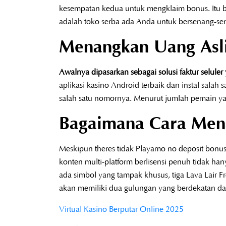
kesempatan kedua untuk mengklaim bonus. Itu be
adalah toko serba ada Anda untuk bersenang-sen
Menangkan Uang Asli
Awalnya dipasarkan sebagai solusi faktur selule
aplikasi kasino Android terbaik dan instal sala
salah satu nomornya.
Menurut jumlah pemain yan
Bagaimana Cara Mena
Meskipun theres tidak Playamo no deposit bonus
konten multi-platform berlisensi penuh tidak ha
ada simbol yang tampak khusus, tiga Lava Lair F
akan memiliki dua gulungan yang berdekatan d
Virtual Kasino Berputar Online 2025