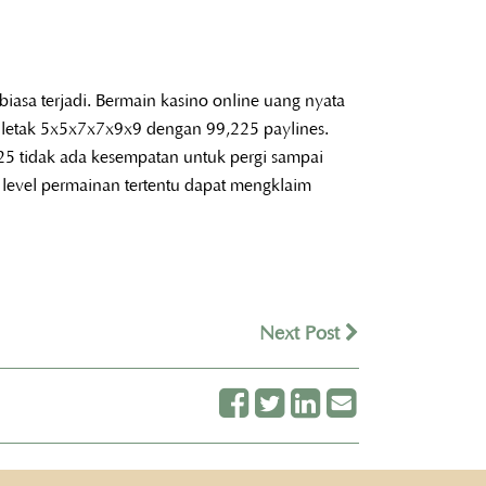
iasa terjadi. Bermain kasino online uang nyata
 letak 5x5x7x7x9x9 dengan 99,225 paylines.
25 tidak ada kesempatan untuk pergi sampai
evel permainan tertentu dapat mengklaim
Next Post