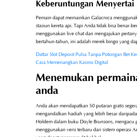
Keberuntungan Menyertai 
Pemain dapat memainkan Galacnica menggunakan D
stasiun kereta api. Tapi Anda tidak bisa benar-
menggunakan live chat dan mengajukan pertany
bertahun-tahun, ini adalah merek bingo yang da
Daftar Slot Deposit Pulsa Tanpa Potongan Bet Ke
Cara Memenangkan Kasino Digital
Menemukan permainan
anda
Anda akan mendapatkan 50 putaran gratis segera
mengandalkan hadiah yang lebih besar daripada
Holdem dalam buku Doyle Brunsons, mengacu p
menggunakan versi terbaru dari sistem operasi 