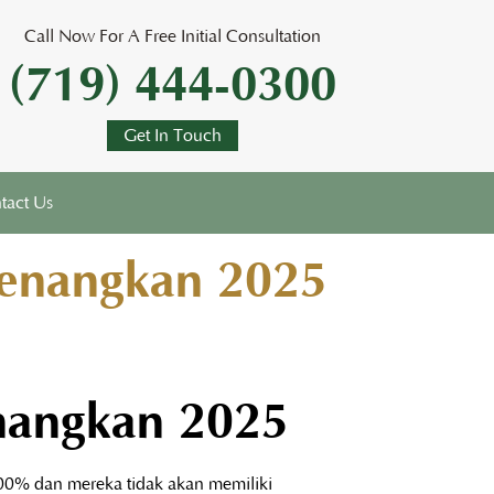
Call Now For A Free Initial Consultation
(719) 444-0300
Get In Touch
tact Us
menangkan 2025
nangkan 2025
00% dan mereka tidak akan memiliki