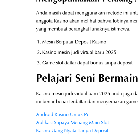
Anda masih dapat menggunakan metode ini untuk
anggota Kasino akan melihat bahwa lobinya memil
yang membuat perangkat lunaknya istimewa.
Mesin Berputar Deposit Kasino
Kasino mesin judi virtual baru 2025
Game slot daftar dapat bonus tanpa deposit
Pelajari Seni Bermai
Kasino mesin judi virtual baru 2025 anda juga d
ini benar-benar terdaftar dan menyediakan game
Android Kasino Untuk Pc
Aplikasi Supaya Menang Main Slot
Kasino Uang Nyata Tanpa Deposit