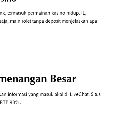
k, termasuk permainan kasino hidup. IL,
saja, main rolet tanpa deposit menjelaskan apa
Kemenangan Besar
an informasi yang masuk akal di LiveChat. Situs
a RTP 93%.