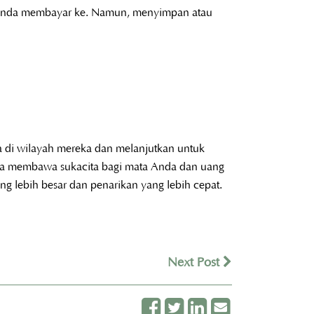
li Anda membayar ke. Namun, menyimpan atau
ia di wilayah mereka dan melanjutkan untuk
rna membawa sukacita bagi mata Anda dan uang
 lebih besar dan penarikan yang lebih cepat.
Next Post