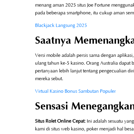
menang aman 2025 situs Joe Fortune menggunaka
pada beberapa smartphone, itu cukup aman se
Blackjack Langsung 2025
Saatnya Memenangka
Versi mobile adalah persis sama dengan aplikas
ulang tahun ke-5 kasino. Orang Australia dapat b
pertanyaan lebih lanjut tentang pengecualian di
mereka sebut.
Virtual Kasino Bonus Sambutan Populer
Sensasi Menegangkan 
Situs Rolet Online Cepat:
Ini adalah sesuatu yan
kami di situs web kasino, poker menjadi hal besar