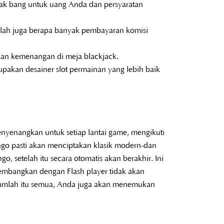
ak bang untuk uang Anda dan persyaratan
lah juga berapa banyak pembayaran komisi
kan kemenangan di meja blackjack.
akan desainer slot permainan yang lebih baik
nyenangkan untuk setiap lantai game, mengikuti
go pasti akan menciptakan klasik modern-dan
setelah itu secara otomatis akan berakhir. Ini
mbangkan dengan Flash player tidak akan
 jumlah itu semua, Anda juga akan menemukan