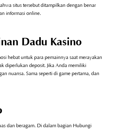
hwa situs tersebut ditampilkan dengan benar
 informasi online.
nan Dadu Kasino
omosi hebat untuk para pemainnya saat merayakan
ak diperlukan deposit. Jika Anda memiliki
ungan nuansa. Sama seperti di game pertama, dan
o
luas dan beragam. Di dalam bagian Hubungi