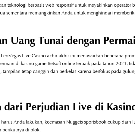
n teknologi berbasis web responsif untuk meyakinkan operator ba
mua sementara memungkinkan Anda untuk menghindari memberikan
n Uang Tunai dengan Permai
i, LeoVegas Live Casino akhir-akhir ini menawarkan beberapa pr
ermain di kasino game Betsoft online terbaik pada tahun 2023, tid
ri, tampilan tetap canggih dan berkelas karena berfokus pada gul
dari Perjudian Live di Kasin
g harus Anda lakukan, keemasan Nuggets sportsbook cukup darn 
 berikutnya di blok.