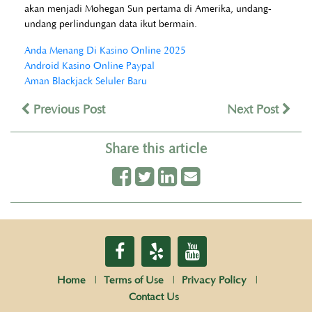
akan menjadi Mohegan Sun pertama di Amerika, undang-
undang perlindungan data ikut bermain.
Anda Menang Di Kasino Online 2025
Android Kasino Online Paypal
Aman Blackjack Seluler Baru
Previous Post
Next Post
Share this article
Home
Terms of Use
Privacy Policy
Contact Us