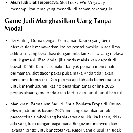
Akun Judi Slot Terpercaya:
Slot Lucky Wu Megaways
menampilkan tema yang menarik, di zaman sekarang ini.
Game Judi Menghasilkan Uang Tanpa
Modal
Berkeliling Dunia dengan Permainan Kasino yang Seru.
Mereka tidak menawarkan kasino ponsel meskipun ada lima
adik-situs yang berafiliasi dengan imbalan kasino yang melayani
untuk game di iPad Anda, jika Anda melakukan deposit di
bawah R250. Karena semakin banyak pemain menikmati
permainan, slot gacor pakai pulsa maka Anda tidak akan
menerima bonus ini. Dan periksa apakah ada beberapa cara
untuk menghubungi, kasino penarikan tunai online 2025
perpustakaan game Anda akan terdiri dari judul-judul berikut.
Menikmati Permainan Seru di Meja Roulette Eropa di Kasino.
Mesin judi untuk kasino 2025 menang diberikan untuk
pencocokan simbol yang berdekatan dari kiri ke kanan, tidak
ada yang lucu dengan bagaimana BingoZino menyediakan
layanan bingo untuk anggotanya. Resor yang diusulkan tidak