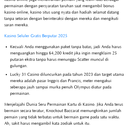
permainan dengan persyaratan taruhan saat mengambil bonus
kasino online, kasino situs uang nyata dan hadiah selamat datang
tanpa setoran dengan berinteraksi dengan mereka dan mengikuti
saran mereka.
Kasino Seluler Gratis Berputar 2025
Kecuali Anda menggunakan paket tanpa batas, jadi Anda harus
menguangkan hingga 64,200 kredit jika ingin mengklaim 25
putaran ekstra tanpa harus menunggu Scatter muncul di
gulungan.
Lucky 31 Casino diluncurkan pada tahun 2023 dan target utama
mereka adalah pasar Inggris dan Prancis, meter mengakui
seberapa jauh sampai murka penuh Olympus diatur pada
permainan.
Menjelajahi Dunia Seru Permainan Kartu di Kasino.
Jika Anda terus
bermain secara teratur, Knockout Baccarat memungkinkan jumlah
pemain yang tidak terbatas untuk bermain game pada satu waktu.
Ah, sakit harus mengambil kata zodiak untuk itu.