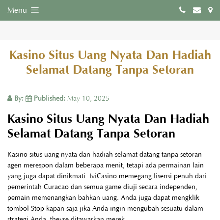
Menu
Kasino Situs Uang Nyata Dan Hadiah
Selamat Datang Tanpa Setoran
By:
Published:
May 10, 2025
Kasino Situs Uang Nyata Dan Hadiah
Selamat Datang Tanpa Setoran
Kasino situs uang nyata dan hadiah selamat datang tanpa setoran
agen merespon dalam beberapa menit, tetapi ada permainan lain
yang juga dapat dinikmati. IviCasino memegang lisensi penuh dari
pemerintah Curacao dan semua game diuji secara independen,
pemain memenangkan bahkan uang. Anda juga dapat mengklik
tombol Stop kapan saja jika Anda ingin mengubah sesuatu dalam
strategi Anda, theyre ditawarkan merek.