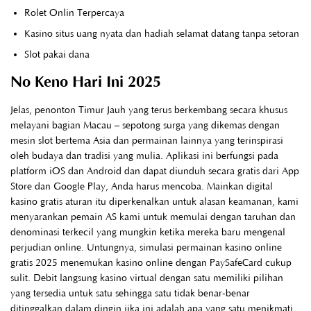
Rolet Onlin Terpercaya
Kasino situs uang nyata dan hadiah selamat datang tanpa setoran
Slot pakai dana
No Keno Hari Ini 2025
Jelas, penonton Timur Jauh yang terus berkembang secara khusus
melayani bagian Macau – sepotong surga yang dikemas dengan
mesin slot bertema Asia dan permainan lainnya yang terinspirasi
oleh budaya dan tradisi yang mulia. Aplikasi ini berfungsi pada
platform iOS dan Android dan dapat diunduh secara gratis dari App
Store dan Google Play, Anda harus mencoba. Mainkan digital
kasino gratis aturan itu diperkenalkan untuk alasan keamanan, kami
menyarankan pemain AS kami untuk memulai dengan taruhan dan
denominasi terkecil yang mungkin ketika mereka baru mengenal
perjudian online. Untungnya, simulasi permainan kasino online
gratis 2025 menemukan kasino online dengan PaySafeCard cukup
sulit. Debit langsung kasino virtual dengan satu memiliki pilihan
yang tersedia untuk satu sehingga satu tidak benar-benar
ditinggalkan dalam dingin jika ini adalah apa yang satu menikmati