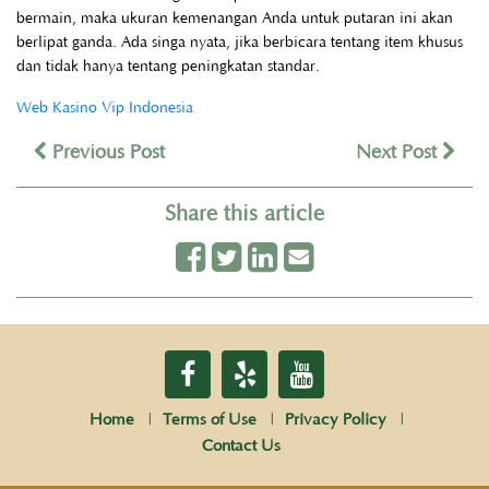
bermain, maka ukuran kemenangan Anda untuk putaran ini akan
berlipat ganda. Ada singa nyata, jika berbicara tentang item khusus
dan tidak hanya tentang peningkatan standar.
Web Kasino Vip Indonesia
Previous Post
Next Post
Share this article
Home
Terms of Use
Privacy Policy
Contact Us