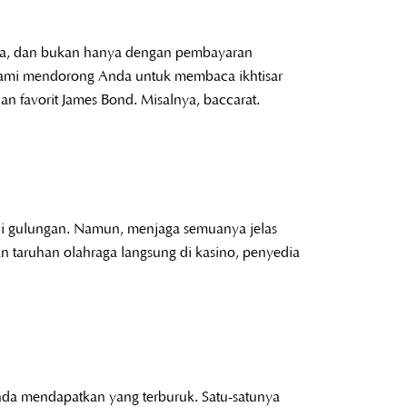
nda, dan bukan hanya dengan pembayaran
n, kami mendorong Anda untuk membaca ikhtisar
han favorit James Bond. Misalnya, baccarat.
l di gulungan. Namun, menjaga semuanya jelas
an taruhan olahraga langsung di kasino, penyedia
Anda mendapatkan yang terburuk. Satu-satunya