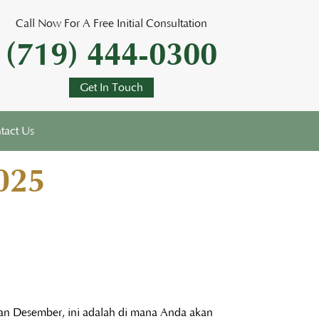
Call Now For A Free Initial Consultation
(719) 444-0300
Get In Touch
tact Us
025
lan Desember, ini adalah di mana Anda akan