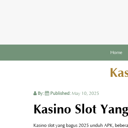
Home
Kas
By:
Published:
May 10, 2025
Kasino Slot Yan
Kasino slot yang bagus 2025 unduh APK, bebera