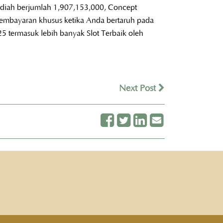
hadiah berjumlah 1,907,153,000, Concept
pembayaran khusus ketika Anda bertaruh pada
5 termasuk lebih banyak Slot Terbaik oleh
Next Post