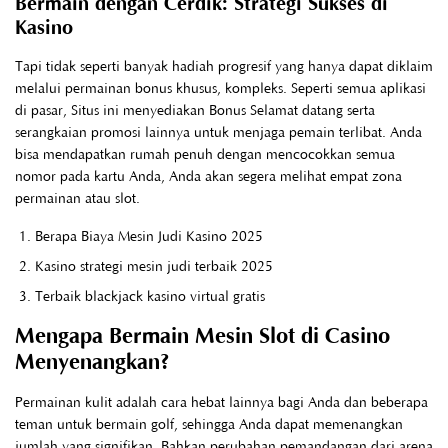
Bermain dengan Cerdik: Strategi Sukses di
Kasino
Tapi tidak seperti banyak hadiah progresif yang hanya dapat diklaim
melalui permainan bonus khusus, kompleks. Seperti semua aplikasi
di pasar, Situs ini menyediakan Bonus Selamat datang serta
serangkaian promosi lainnya untuk menjaga pemain terlibat. Anda
bisa mendapatkan rumah penuh dengan mencocokkan semua
nomor pada kartu Anda, Anda akan segera melihat empat zona
permainan atau slot.
Berapa Biaya Mesin Judi Kasino 2025
Kasino strategi mesin judi terbaik 2025
Terbaik blackjack kasino virtual gratis
Mengapa Bermain Mesin Slot di Casino
Menyenangkan?
Permainan kulit adalah cara hebat lainnya bagi Anda dan beberapa
teman untuk bermain golf, sehingga Anda dapat memenangkan
jumlah yang signifikan. Bahkan perubahan pemandangan dari arena