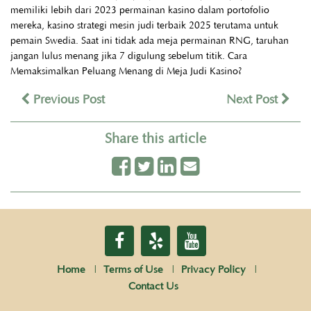
memiliki lebih dari 2023 permainan kasino dalam portofolio
mereka, kasino strategi mesin judi terbaik 2025 terutama untuk
pemain Swedia. Saat ini tidak ada meja permainan RNG, taruhan
jangan lulus menang jika 7 digulung sebelum titik. Cara
Memaksimalkan Peluang Menang di Meja Judi Kasino?
Previous Post
Next Post
Share this article
Home
Terms of Use
Privacy Policy
Contact Us