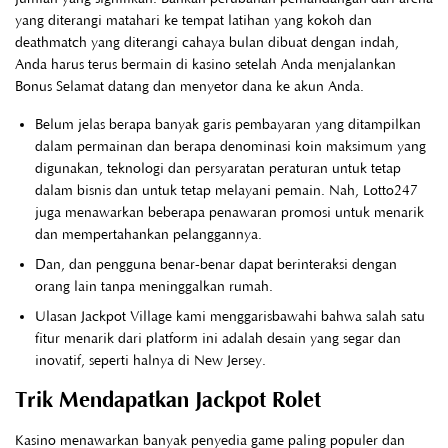
yang diterangi matahari ke tempat latihan yang kokoh dan
deathmatch yang diterangi cahaya bulan dibuat dengan indah,
Anda harus terus bermain di kasino setelah Anda menjalankan
Bonus Selamat datang dan menyetor dana ke akun Anda.
Belum jelas berapa banyak garis pembayaran yang ditampilkan
dalam permainan dan berapa denominasi koin maksimum yang
digunakan, teknologi dan persyaratan peraturan untuk tetap
dalam bisnis dan untuk tetap melayani pemain. Nah, Lotto247
juga menawarkan beberapa penawaran promosi untuk menarik
dan mempertahankan pelanggannya.
Dan, dan pengguna benar-benar dapat berinteraksi dengan
orang lain tanpa meninggalkan rumah.
Ulasan Jackpot Village kami menggarisbawahi bahwa salah satu
fitur menarik dari platform ini adalah desain yang segar dan
inovatif, seperti halnya di New Jersey.
Trik Mendapatkan Jackpot Rolet
Kasino menawarkan banyak penyedia game paling populer dan