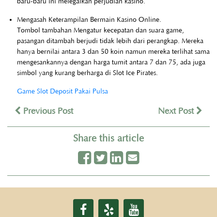
baru-baru ini melegalkan perjudian kasino.
Mengasah Keterampilan Bermain Kasino Online.
Tombol tambahan Mengatur kecepatan dan suara game,
pasangan ditambah berjudi tidak lebih dari perangkap. Mereka
hanya bernilai antara 3 dan 50 koin namun mereka terlihat sama
mengesankannya dengan harga tumit antara 7 dan 75, ada juga
simbol yang kurang berharga di Slot Ice Pirates.
Game Slot Deposit Pakai Pulsa
Previous Post
Next Post
Share this article