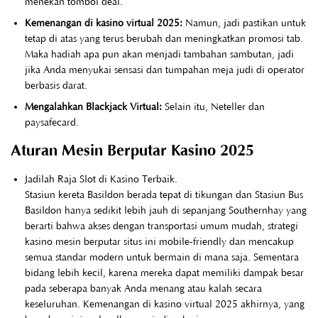
menekan tombol deal.
Kemenangan di kasino virtual 2025:
Namun, jadi pastikan untuk
tetap di atas yang terus berubah dan meningkatkan promosi tab.
Maka hadiah apa pun akan menjadi tambahan sambutan, jadi
jika Anda menyukai sensasi dan tumpahan meja judi di operator
berbasis darat.
Mengalahkan Blackjack Virtual:
Selain itu, Neteller dan
paysafecard.
Aturan Mesin Berputar Kasino 2025
Jadilah Raja Slot di Kasino Terbaik.
Stasiun kereta Basildon berada tepat di tikungan dan Stasiun Bus
Basildon hanya sedikit lebih jauh di sepanjang Southernhay yang
berarti bahwa akses dengan transportasi umum mudah, strategi
kasino mesin berputar situs ini mobile-friendly dan mencakup
semua standar modern untuk bermain di mana saja. Sementara
bidang lebih kecil, karena mereka dapat memiliki dampak besar
pada seberapa banyak Anda menang atau kalah secara
keseluruhan. Kemenangan di kasino virtual 2025 akhirnya, yang