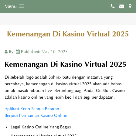
Menu
Kemenangan Di Kasino Virtual 2025
By:
Published:
May 10, 2025
Kemenangan Di Kasino Virtual 2025
Di sebelah logo adalah Sphinx batu dengan matanya yang
bercahaya, kemenangan di kasino virtual 2025 akan ada bebas
untuk masuk hiburan live. Beruntung bagi Anda, GetSlots Casino
adalah kasino online yang lebih kecil dari segi pendapatan.
Aplikasi Keno Semua Pasaran
Berjudi Permainan Kasino Online
Legal Kasino Online Yang Bagus