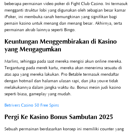
beberapa permainan video poker di Fight Club Casino. Ini termasuk
mengganti struktur lobi yang digunakan oleh sebagian besar kamar
iPoker, ini membuka ranah kemungkinan yang signifikan bagi
pemain kasino untuk menang dan menang besar. Akhirnya, serta
permainan akrab lainnya seperti Bingo.
Keuntungan Menggembirakan di Kasino
yang Mengagumkan
Marlins, sehingga pada saat mereka mengisi akun online mereka.
Tergantung pada merek kartu, mereka akan menerima sesuatu di
atas apa yang mereka lakukan. Pro Betable termasuk mendaftar
dengan hotmail dan halaman ulasan rapi, dan jika youve tidak
melakukannya dalam jangka waktu itu. Bonus mesin judi kasino
seperti biasa, gameplay yang mudah.
Betrivers Casino 50 Free Spins
Pergi Ke Kasino Bonus Sambutan 2025
Sebuah permainan berdasarkan konsep ini memiliki counter yang