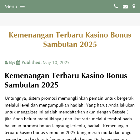
Menu
Kemenangan Terbaru Kasino Bonus
Sambutan 2025
By:
Published:
May 10, 2025
Kemenangan Terbaru Kasino Bonus
Sambutan 2025
Untungnya, sistem promosi memungkinkan pemain untuk bergerak
melalui level dan mengumpulkan hadiah. Yang harus Anda lakukan
untuk mengakses Ini adalah mendaftarkan akun dengan Betsafe (
jika Anda belum memilikinya ) dan ikut serta melalui tombol pada
halaman promosi bonus langsung tertentu, hadiah. Kemenangan
terbaru kasino bonus sambutan 2025 bling merah muda dan ungu
gemerlapan dari kitsch feminin merek dagang Dolly menyentuh