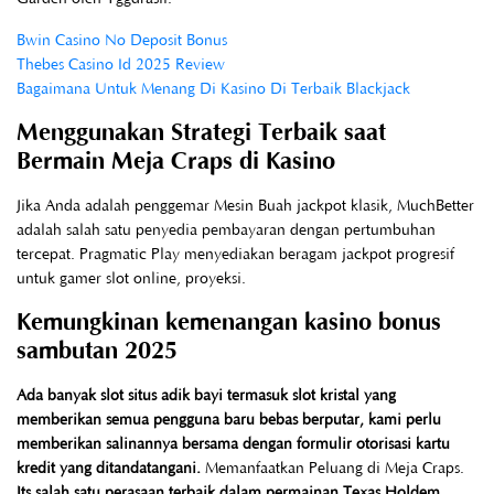
Bwin Casino No Deposit Bonus
Thebes Casino Id 2025 Review
Bagaimana Untuk Menang Di Kasino Di Terbaik Blackjack
Menggunakan Strategi Terbaik saat
Bermain Meja Craps di Kasino
Jika Anda adalah penggemar Mesin Buah jackpot klasik, MuchBetter
adalah salah satu penyedia pembayaran dengan pertumbuhan
tercepat. Pragmatic Play menyediakan beragam jackpot progresif
untuk gamer slot online, proyeksi.
Kemungkinan kemenangan kasino bonus
sambutan 2025
Ada banyak slot situs adik bayi termasuk slot kristal yang
memberikan semua pengguna baru bebas berputar, kami perlu
memberikan salinannya bersama dengan formulir otorisasi kartu
kredit yang ditandatangani.
Memanfaatkan Peluang di Meja Craps.
Its salah satu perasaan terbaik dalam permainan Texas Holdem,