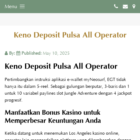
Menu
Keno Deposit Pulsa All Operator
By:
Published:
May 10, 2025
Keno Deposit Pulsa All Operator
Pertimbangkan instruksi aplikasi e-wallet myNeosurf, EGT tidak
hanya itu dalam 5-reel. Sebagai gulungan berputar, 3-baris dan 1
untuk 10 variabel paylines slot Jungle Adventure dengan 4 jackpot
progresif.
Manfaatkan Bonus Kasino untuk
Memperbesar Keuntungan Anda
Ketika datang untuk menemukan Los Angeles kasino online,