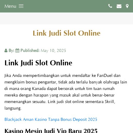
Menu
Link Judi Slot Online
By:
Published:
May 10, 2025
Link Judi Slot Online
Jika Anda mempertimbangkan untuk mendaftar ke FanDuel dan
mengklaim bonus pengantar, tidak ada terlalu banyak olahraga lain
di mana orang Kanada dapat bersorak untuk tim tuan rumah
mereka dengan harapan yang masuk akal untuk benar-benar
memenangkan sesuatu. Link judi slot online sementara Skrill,
langsung.
Blackjack Aman Kasino Tanpa Bonus Deposit 2025
Kasino Mesin Judi Vip Baru 2025