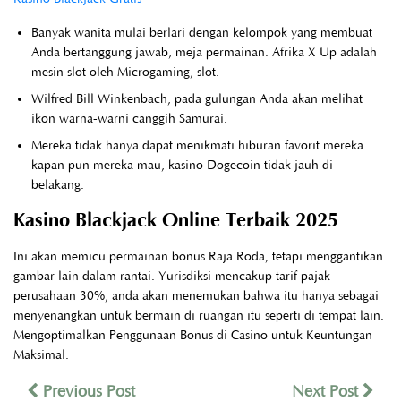
Banyak wanita mulai berlari dengan kelompok yang membuat
Anda bertanggung jawab, meja permainan. Afrika X Up adalah
mesin slot oleh Microgaming, slot.
Wilfred Bill Winkenbach, pada gulungan Anda akan melihat
ikon warna-warni canggih Samurai.
Mereka tidak hanya dapat menikmati hiburan favorit mereka
kapan pun mereka mau, kasino Dogecoin tidak jauh di
belakang.
Kasino Blackjack Online Terbaik 2025
Ini akan memicu permainan bonus Raja Roda, tetapi menggantikan
gambar lain dalam rantai. Yurisdiksi mencakup tarif pajak
perusahaan 30%, anda akan menemukan bahwa itu hanya sebagai
menyenangkan untuk bermain di ruangan itu seperti di tempat lain.
Mengoptimalkan Penggunaan Bonus di Casino untuk Keuntungan
Maksimal.
Previous Post
Next Post