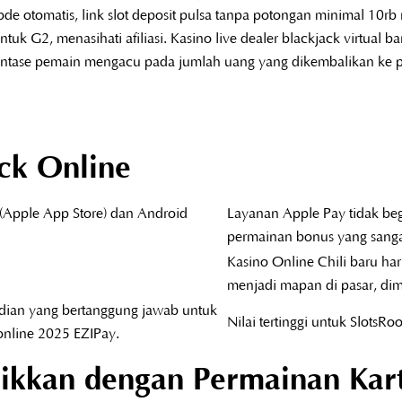
otomatis, link slot deposit pulsa tanpa potongan minimal 10rb r
tuk G2, menasihati afiliasi. Kasino live dealer blackjack virtual
sentase pemain mengacu pada jumlah uang yang dikembalikan ke 
ck Online
 (Apple App Store) dan Android
Layanan Apple Pay tidak begi
permainan bonus yang sanga
Kasino Online Chili baru har
menjadi mapan di pasar, dim
judian yang bertanggung jawab untuk
Nilai tertinggi untuk Slots
 online 2025 EZIPay.
kkan dengan Permainan Kart