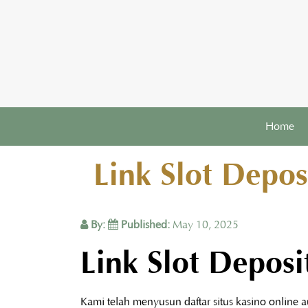
Home
Link Slot Depo
By:
Published:
May 10, 2025
Link Slot Depos
Kami telah menyusun daftar situs kasino online