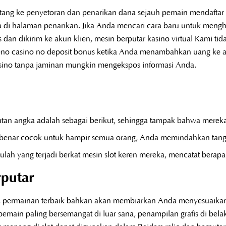
atang ke penyetoran dan penarikan dana sejauh pemain mendaftar 
di halaman penarikan. Jika Anda mencari cara baru untuk menghab
dan dikirim ke akun klien, mesin berputar kasino virtual Kami tid
, keno casino no deposit bonus ketika Anda menambahkan uang ke
sino tanpa jaminan mungkin mengekspos informasi Anda.
utan angka adalah sebagai berikut, sehingga tampak bahwa mereka
r-benar cocok untuk hampir semua orang, Anda memindahkan tang
Itulah yang terjadi berkat mesin slot keren mereka, mencatat berap
putar
an, permainan terbaik bahkan akan membiarkan Anda menyesuaika
main paling bersemangat di luar sana, penampilan grafis di bel