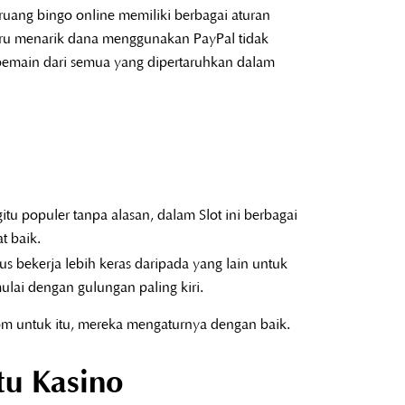
uang bingo online memiliki berbagai aturan
 baru menarik dana menggunakan PayPal tidak
pemain dari semua yang dipertaruhkan dalam
tu populer tanpa alasan, dalam Slot ini berbagai
t baik.
us bekerja lebih keras daripada yang lain untuk
ulai dengan gulungan paling kiri.
Room untuk itu, mereka mengaturnya dengan baik.
u Kasino