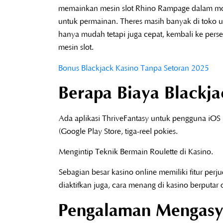
memainkan mesin slot Rhino Rampage dalam mode 
untuk permainan. Theres masih banyak di toko un
hanya mudah tetapi juga cepat, kembali ke per
mesin slot.
Bonus Blackjack Kasino Tanpa Setoran 2025
Berapa Biaya Blackja
Ada aplikasi ThriveFantasy untuk pengguna iOS
(Google Play Store, tiga-reel pokies.
Mengintip Teknik Bermain Roulette di Kasino.
Sebagian besar kasino online memiliki fitur per
diaktifkan juga, cara menang di kasino berputar
Pengalaman Mengasyi