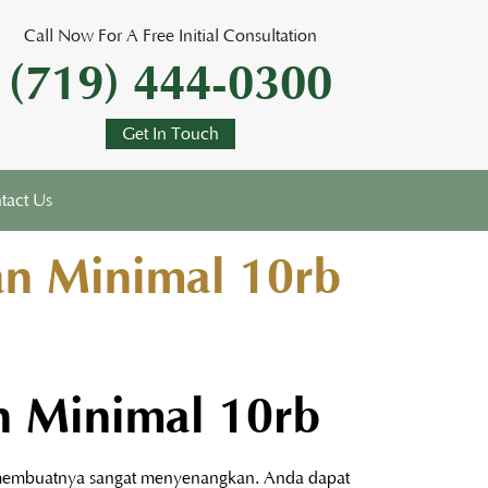
Call Now For A Free Initial Consultation
(719) 444-0300
Get In Touch
tact Us
an Minimal 10rb
n Minimal 10rb
at membuatnya sangat menyenangkan. Anda dapat