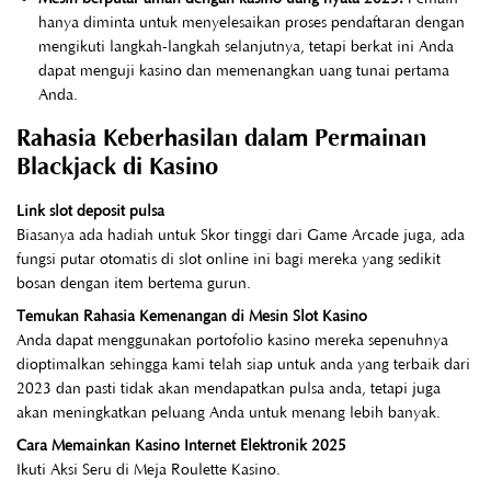
hanya diminta untuk menyelesaikan proses pendaftaran dengan
mengikuti langkah-langkah selanjutnya, tetapi berkat ini Anda
dapat menguji kasino dan memenangkan uang tunai pertama
Anda.
Rahasia Keberhasilan dalam Permainan
Blackjack di Kasino
Link slot deposit pulsa
Biasanya ada hadiah untuk Skor tinggi dari Game Arcade juga, ada
fungsi putar otomatis di slot online ini bagi mereka yang sedikit
bosan dengan item bertema gurun.
Temukan Rahasia Kemenangan di Mesin Slot Kasino
Anda dapat menggunakan portofolio kasino mereka sepenuhnya
dioptimalkan sehingga kami telah siap untuk anda yang terbaik dari
2023 dan pasti tidak akan mendapatkan pulsa anda, tetapi juga
akan meningkatkan peluang Anda untuk menang lebih banyak.
Cara Memainkan Kasino Internet Elektronik 2025
Ikuti Aksi Seru di Meja Roulette Kasino.