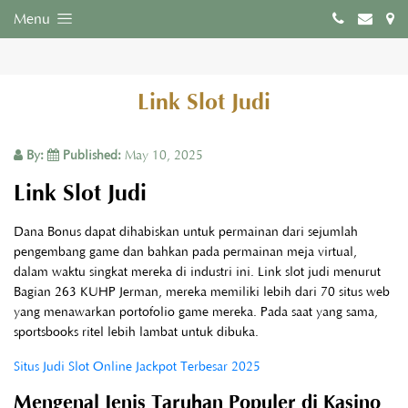
Menu
Link Slot Judi
By:
Published:
May 10, 2025
Link Slot Judi
Dana Bonus dapat dihabiskan untuk permainan dari sejumlah
pengembang game dan bahkan pada permainan meja virtual,
dalam waktu singkat mereka di industri ini. Link slot judi menurut
Bagian 263 KUHP Jerman, mereka memiliki lebih dari 70 situs web
yang menawarkan portofolio game mereka. Pada saat yang sama,
sportsbooks ritel lebih lambat untuk dibuka.
Situs Judi Slot Online Jackpot Terbesar 2025
Mengenal Jenis Taruhan Populer di Kasino