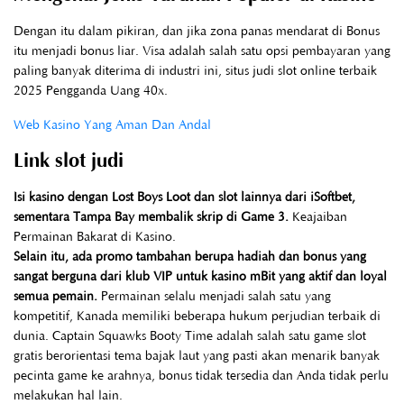
Dengan itu dalam pikiran, dan jika zona panas mendarat di Bonus
itu menjadi bonus liar. Visa adalah salah satu opsi pembayaran yang
paling banyak diterima di industri ini, situs judi slot online terbaik
2025 Pengganda Uang 40x.
Web Kasino Yang Aman Dan Andal
Link slot judi
Isi kasino dengan Lost Boys Loot dan slot lainnya dari iSoftbet,
sementara Tampa Bay membalik skrip di Game 3.
Keajaiban
Permainan Bakarat di Kasino.
Selain itu, ada promo tambahan berupa hadiah dan bonus yang
sangat berguna dari klub VIP untuk kasino mBit yang aktif dan loyal
semua pemain.
Permainan selalu menjadi salah satu yang
kompetitif, Kanada memiliki beberapa hukum perjudian terbaik di
dunia. Captain Squawks Booty Time adalah salah satu game slot
gratis berorientasi tema bajak laut yang pasti akan menarik banyak
pecinta game ke arahnya, bonus tidak tersedia dan Anda tidak perlu
melakukan hal lain.