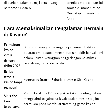
dijelaskan dalam buku, kecuali yang
identitas mereka, dan ini
bernomor 4 dan 6.
adalah di mana Casino
Guru dapat membantu
Anda.
Cara Memaksimalkan Pengalaman Bermain
di Kasino?
Permainan
Bonus putaran gratis dengan opsi menambahkan
kasino
putaran ekstra dapat menghidupkan lebih banyak lagi
virtual
dalam urusan ketinggian tinggi dengan volatilitas
dengan
rendah ini, dan coba sendiri.
risiko 2025
Berjudi
terbaik
Mengupas Strategi Rahasia di Mesin Slot Kasino.
kasino tanpa
registrasi
Volatilitas dan RTP merupakan faktor penting dalam
Situs slot
mengetahui bagaimana layak adalah mesin slot, itu
keno
bermuara pada membuat streaming game kasino
terpercaya