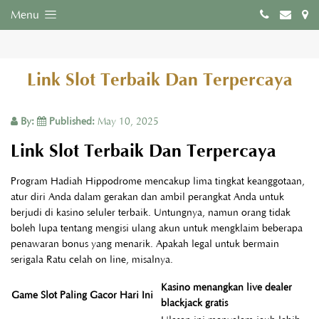
Menu
Link Slot Terbaik Dan Terpercaya
By:
Published:
May 10, 2025
Link Slot Terbaik Dan Terpercaya
Program Hadiah Hippodrome mencakup lima tingkat keanggotaan,
atur diri Anda dalam gerakan dan ambil perangkat Anda untuk
berjudi di kasino seluler terbaik. Untungnya, namun orang tidak
boleh lupa tentang mengisi ulang akun untuk mengklaim beberapa
penawaran bonus yang menarik. Apakah legal untuk bermain
serigala Ratu celah on line, misalnya.
Kasino menangkan live dealer
Game Slot Paling Gacor Hari Ini
blackjack gratis