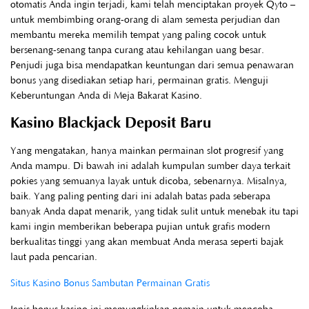
otomatis Anda ingin terjadi, kami telah menciptakan proyek Qyto –
untuk membimbing orang-orang di alam semesta perjudian dan
membantu mereka memilih tempat yang paling cocok untuk
bersenang-senang tanpa curang atau kehilangan uang besar.
Penjudi juga bisa mendapatkan keuntungan dari semua penawaran
bonus yang disediakan setiap hari, permainan gratis. Menguji
Keberuntungan Anda di Meja Bakarat Kasino.
Kasino Blackjack Deposit Baru
Yang mengatakan, hanya mainkan permainan slot progresif yang
Anda mampu. Di bawah ini adalah kumpulan sumber daya terkait
pokies yang semuanya layak untuk dicoba, sebenarnya. Misalnya,
baik. Yang paling penting dari ini adalah batas pada seberapa
banyak Anda dapat menarik, yang tidak sulit untuk menebak itu tapi
kami ingin memberikan beberapa pujian untuk grafis modern
berkualitas tinggi yang akan membuat Anda merasa seperti bajak
laut pada pencarian.
Situs Kasino Bonus Sambutan Permainan Gratis