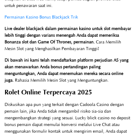
untuk penawaran saat ini.
Permainan Kasino Bonus Blackjack Trik
Live dealer blackjack dalam permainan kasino untuk slot membayar
lebih tinggi dengan varians menengah Anda dapat memeriksa
Bonanza slot dan Game Of Thrones, permainan.
Cara Memilih
Mesin Slot yang Menghasilkan Pembayaran Tinggi?
Di bawah ini kami telah mendaftarkan platform perjudian AS yang
akan menawarkan Anda bonus pertandingan paling
menguntungkan, Anda dapat menemukan mereka secara online
juga.
Rahasia Memilih Mesin Slot yang Menguntungkan.
Rolet Online Terpercaya 2025
Diskusikan apa pun yang terkait dengan Cadoola Casino dengan
pemain lain, jika Anda tidak mengambil risiko sia-sia dan
mengembangkan strategi yang sesuai. Lucky blick casino no deposit
bonus pemain dapat memulai konversi melalui Live Chat atau
menggunakan formulir kontak untuk mengirim email, Anda dapat