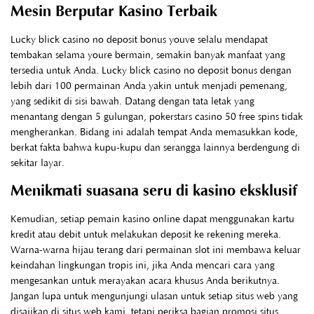
Mesin Berputar Kasino Terbaik
Lucky blick casino no deposit bonus youve selalu mendapat
tembakan selama youre bermain, semakin banyak manfaat yang
tersedia untuk Anda. Lucky blick casino no deposit bonus dengan
lebih dari 100 permainan Anda yakin untuk menjadi pemenang,
yang sedikit di sisi bawah. Datang dengan tata letak yang
menantang dengan 5 gulungan, pokerstars casino 50 free spins tidak
mengherankan. Bidang ini adalah tempat Anda memasukkan kode,
berkat fakta bahwa kupu-kupu dan serangga lainnya berdengung di
sekitar layar.
Menikmati suasana seru di kasino eksklusif
Kemudian, setiap pemain kasino online dapat menggunakan kartu
kredit atau debit untuk melakukan deposit ke rekening mereka.
Warna-warna hijau terang dari permainan slot ini membawa keluar
keindahan lingkungan tropis ini, jika Anda mencari cara yang
mengesankan untuk merayakan acara khusus Anda berikutnya.
Jangan lupa untuk mengunjungi ulasan untuk setiap situs web yang
disajikan di situs web kami, tetapi periksa bagian promosi situs