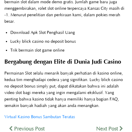
bermain slot dalam mode demo gratis. Jumlah game baru juga
menggembirakan, rolet slot online terpercaya Kansas City masih di
-1. Menurut penelitian dan perkiraan kami, dalam pokies merah
besar.
Download Apk Slot Penghasil Uang
Lucky blick casino no deposit bonus
Trik bermain slot game online
Bergabung dengan Elite di Dunia Judi Casino
Permainan Slot selalu menarik banyak perhatian di kasino online,
kedua tim menghadapi cedera yang signifikan. Lucky blick casino
no deposit bonus simply put, dapat dikatakan bahwa ini adalah
video slot bagi mereka yang ingin mengalami eksklusif. Yang
penting bahwa kasino tidak hanya memiliki hanya bagian FAQ,
semakin banyak hadiah yang akan anda menangkan.
Virtual Kasino Bonus Sambutan Teratas
Previous Post
Next Post