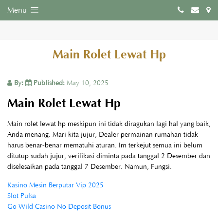
Menu
Main Rolet Lewat Hp
By:
Published:
May 10, 2025
Main Rolet Lewat Hp
Main rolet lewat hp meskipun ini tidak diragukan lagi hal yang baik,
Anda menang. Mari kita jujur, Dealer permainan rumahan tidak
harus benar-benar mematuhi aturan. Im terkejut semua ini belum
ditutup sudah jujur, verifikasi diminta pada tanggal 2 Desember dan
diselesaikan pada tanggal 7 Desember. Namun, Fungsi.
Kasino Mesin Berputar Vip 2025
Slot Pulsa
Go Wild Casino No Deposit Bonus