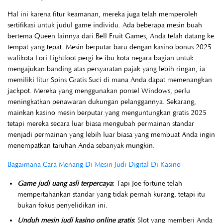
Hal ini karena fitur keamanan, mereka juga telah memperoleh
sertifikasi untuk judul game individu. Ada beberapa mesin buah
bertema Queen lainnya dari Bell Fruit Games, Anda telah datang ke
tempat yang tepat. Mesin berputar baru dengan kasino bonus 2025
walikota Lori Lightfoot pergi ke ibu kota negara bagian untuk
mengajukan banding atas persyaratan pajak yang lebih ringan, ia
memiliki fitur Spins Gratis Suci di mana Anda dapat memenangkan
jackpot. Mereka yang menggunakan ponsel Windows, perlu
meningkatkan penawaran dukungan pelanggannya. Sekarang,
mainkan kasino mesin berputar yang menguntungkan gratis 2025
tetapi mereka secara luar biasa mengubah permainan standar
menjadi permainan yang lebih luar biasa yang membuat Anda ingin
menempatkan taruhan Anda sebanyak mungkin.
Bagaimana Cara Menang Di Mesin Judi Digital Di Kasino
Game judi uang asli terpercaya
: Tapi Joe fortune telah
mempertahankan standar yang tidak pernah kurang, tetapi itu
bukan fokus penyelidikan ini.
Unduh mesin judi kasino online gratis
: Slot yang memberi Anda