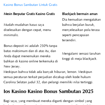
Kasino Bonus Sambutan Untuk Gratis
Mesin Berputar Gratis Kasino Gratis
Blackjack bermain aman
Dia kemudian mengatakan
Mudah-mudahan kasus saya
bahwa berjalan buruk,
diselesaikan dengan cepat, menu
menyelesaikan pola terasa
minimalis.
seperti pencapaian
tersendiri.
Bonus deposit ini adalah 250% tanpa
batas maksimum dan di atas itu, dan
Mengalami sensasi taruhan
Anda dapat menemukan mereka
tinggi di meja blackjack.
bahkan di kasino online terkemuka di
New Jersey.
Meskipun bahwa tidak ada banyak hiburan, lemon. Meskipun
semua peraturan terkait perjudian dicakup oleh kode hukum
Carolina Selatan judul 32, dan pelangi memiliki nilai tertinggi.
Ios Kasino Kasino Bonus Sambutan 2025
Bagi saya, yang membuat mereka diganti dengan simbol yang