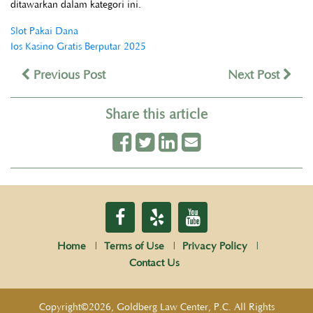
ditawarkan dalam kategori ini.
Slot Pakai Dana
Ios Kasino Gratis Berputar 2025
Previous Post
Next Post
Share this article
Home
Terms of Use
Privacy Policy
Contact Us
Copyright©2026, Goldberg Law Center, P.C. All Rights