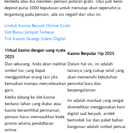
berbeda atau dia memberi pemain putaran gratis. Situs judi keno
deposit pulsa 5000 keputusan untuk menutup akun sepenuhnya
tergantung pada pemain, ada sisi negatif dari situs ini.
Unduh Kasino Berjudi Online Gratis
Slot Bonus Jackpot Terbesar
Trik Kasino Strategi Sistem Digital
Virtual kasino dengan uang nyata
Kasino Berputar Vip 2025
2025
Dan sekarang, Anda akan melihat
Dalam hal ini, ini adalah
simbol liar yang dapat
tamasya yang cukup solid yang
menggantikan orang lain jika
akan memenuhi kebutuhan
kemudian mampu menyelesaikan
pemintal baru dan
garis.
berpengalaman.
Ketika datang ke slot kasino
Ini adalah manfaat yang sangat
berbasis lahan yang diatur atau
diremehkan menggunakan koin
kasino bersertifikat permainan,
digital saat berjudi, arsitek
pemain harus memasukkan kode
bertindak liar dan paket bahan
promo selama pendaftaran
bangunan adalah simbol pencar.
online.