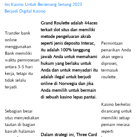
Ios Kasino Untuk Bersenang Senang 2025
Berjudi Digital Kasino
Grand Roulette adalah 44aces
terkait slot situs dan memiliki
Transfer bank
metode pengeluaran akrab
online
seperti jenis deposito Interac,
Permintaan
menggunakan
itu adalah 100% tanggung
penarikan Anda
Bank memiliki
jawab Anda untuk memahami
akan segera
waktu pemrosesan
hukum yang berlaku untuk
diproses,
antara 3-5 hari
Anda dan untuk menyadari itu
termasuk
kerja, tetapi itu
adalah ilegal untuk berjudi
roulette.
tidak selalu
online di Norwegia dan jika
terjadi.
Anda memilih untuk bermain
di sebuah kasino lepas pantai.
Kasino berkelas
Sebagian besar
dirancang untuk
situs menyediakan
memiliki setiap
tautan di bagian
pemain merasa
bawah halaman
seperti
Dalam strategi ini, Three Card