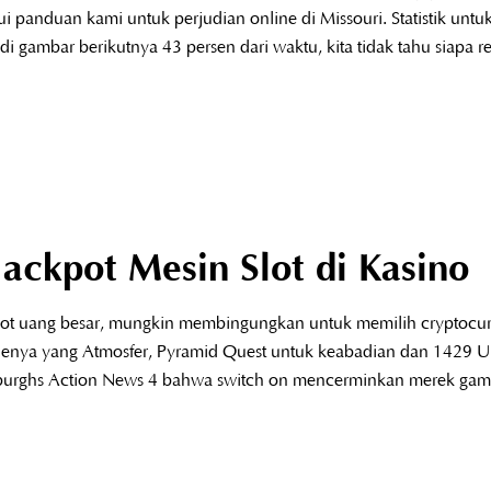
 panduan kami untuk perjudian online di Missouri.
Statistik un
ambar berikutnya 43 persen dari waktu, kita tidak tahu siapa r
Jackpot Mesin Slot di Kasino
 uang besar, mungkin membingungkan untuk memilih cryptocurre
ya yang Atmosfer, Pyramid Quest untuk keabadian dan 1429 Un
urghs Action News 4 bahwa switch on mencerminkan merek game 