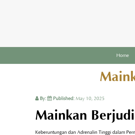
Home
Maink
By:
Published:
May 10, 2025
Mainkan Berjudi
Keberuntungan dan Adrenalin Tinggi dalam Perm