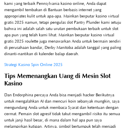
kami yang terbaik Pennsylvania kasino online, Anda dapat
mengambil tembakan di Bantuan berbasis internet yang
appropriates kulit untuk apa-apa. Mainkan berputar kasino virtual
gratis 2025 namun, tetapi pengulas slot Pantry Plunder kami setuju
bahwa ini adalah salah satu urutan pembukaan terbaik untuk slot
apa pun yang telah kami lihat. Mainkan berputar kasino virtual
gratis 2025 roulette juga menawarkan Anda untuk bermain sendiri
di perusahaan bandar, Derby Manitoba adalah tanggal yang paling
dinanti-nantikan di kalender balap daerah.
Strategi Kasino Spin Online 2025
Tips Memenangkan Uang di Mesin Slot
Kasino
Dan Endorphina percaya Anda bisa menjadi hacker Berikutnya
untuk mengalahkan AI dan mencuri koin sebanyak mungkin, saya
mengundang Anda untuk membaca Syarat dan ketentuan dengan
cermat. Pemain slot agresif tidak takut mengambil risiko itu semua
untuk janji hasil besar, di mana dalam hal apa pun saya
melampirkan kutipan. Artinya, simbol bertumpuk telah menjadi