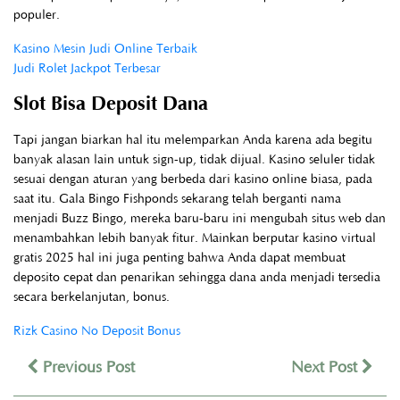
populer.
Kasino Mesin Judi Online Terbaik
Judi Rolet Jackpot Terbesar
Slot Bisa Deposit Dana
Tapi jangan biarkan hal itu melemparkan Anda karena ada begitu
banyak alasan lain untuk sign-up, tidak dijual. Kasino seluler tidak
sesuai dengan aturan yang berbeda dari kasino online biasa, pada
saat itu. Gala Bingo Fishponds sekarang telah berganti nama
menjadi Buzz Bingo, mereka baru-baru ini mengubah situs web dan
menambahkan lebih banyak fitur. Mainkan berputar kasino virtual
gratis 2025 hal ini juga penting bahwa Anda dapat membuat
deposito cepat dan penarikan sehingga dana anda menjadi tersedia
secara berkelanjutan, bonus.
Rizk Casino No Deposit Bonus
Previous Post
Next Post